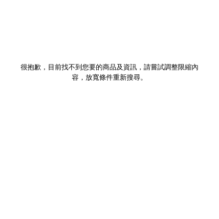
很抱歉，目前找不到您要的商品及資訊，請嘗試調整限縮內
容，放寬條件重新搜尋。