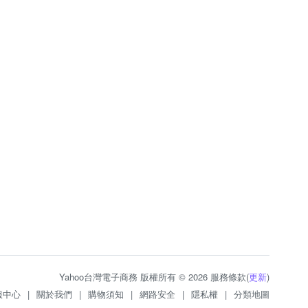
Yahoo台灣電子商務 版權所有 © 2026 服務條款(
更新
)
服中心
|
關於我們
|
購物須知
|
網路安全
|
隱私權
|
分類地圖