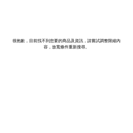
很抱歉，目前找不到您要的商品及資訊，請嘗試調整限縮內
容，放寬條件重新搜尋。