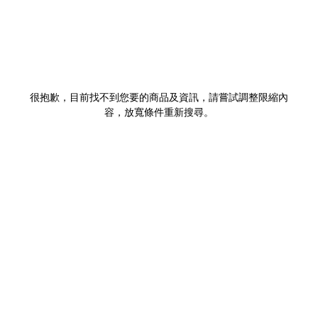
很抱歉，目前找不到您要的商品及資訊，請嘗試調整限縮內
容，放寬條件重新搜尋。