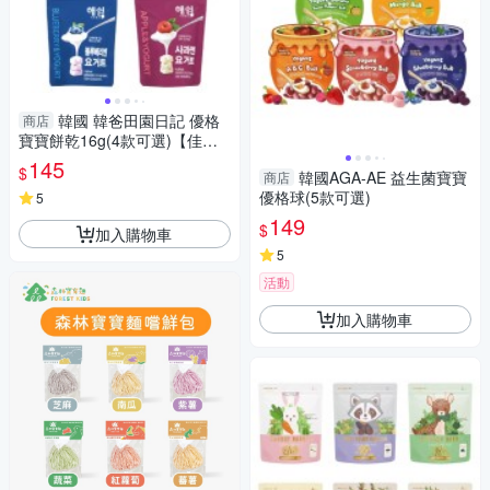
韓國 韓爸田園日記 優格
商店
寶寶餅乾16g(4款可選)【佳兒
園婦幼館】
145
$
韓國AGA-AE 益生菌寶寶
商店
優格球(5款可選)
5
149
$
加入購物車
5
活動
加入購物車