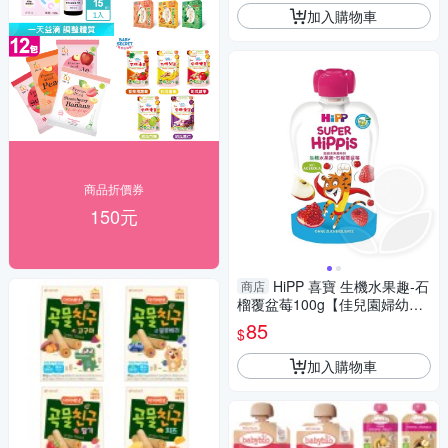
加入購物車
商品折價券
150元
HiPP 喜寶 生機水果趣-石
商店
榴覆盆莓100g【佳兒園婦幼
館】
85
$
加入購物車