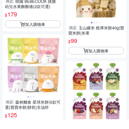
韓國 BEBECOOK 寶膳
商店
幼兒水果酥酥捲(2款可選)
179
$
加入購物車
玉山碾米 糙厚米餅40g|寶
商店
寶米餅|米果
99
$
加入購物車
森林麵食 星球米餅(6款可
商店
選)寶寶米餅|餅乾|非油炸
125
$
活動
little freddie 寶寶果昔100
商店