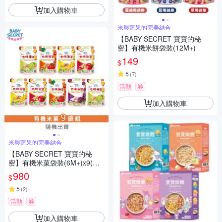
加入購物車
米與蔬果的完美結合
【BABY SECRET 寶寶的秘
密】有機米餅袋裝(12M+)
149
$
5
(
7
)
活動
券
加入購物車
米與蔬果的完美結合
【BABY SECRET 寶寶的秘
密】有機米菓袋裝(6M+)x9(口
味隨機)
980
$
5
(
2
)
活動
券
加入購物車