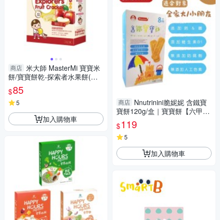
米大師 MasterMi 寶寶米
商店
餅/寶寶餅乾-探索者水果餅(蘋
果香蕉)
85
$
Nnutrinini脆妮妮 含鐵寶
商店
5
寶餅120g/盒｜寶寶餅【六甲媽
加入購物車
咪】
119
$
5
加入購物車