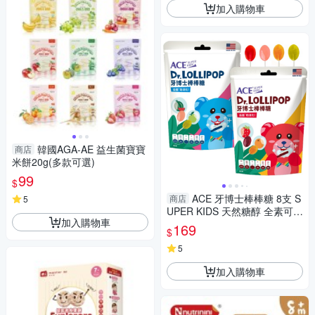
加入購物車
韓國AGA-AE 益生菌寶寶
商店
米餅20g(多款可選)
99
$
ACE 牙博士棒棒糖 8支 S
商店
5
UPER KIDS 天然糖醇 全素可食
加入購物車
低熱量 維生素C 0187
169
$
5
加入購物車