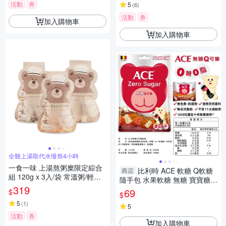
活動
券
5
(
6
)
活動
券
加入購物車
加入購物車
全雞上湯取代水慢熬4小時
一食一味 上湯熬粥糜限定綜合
比利時 ACE 軟糖 Q軟糖
商店
組 120g x 3入/袋 常溫粥/輕食
隨手包 水果軟糖 無糖 寶寶糖果
粥/寶寶粥/副食品
319
斑斑水果條 法國 Jealous Swee
69
$
$
ts 果乾 3882
5
(
1
)
5
活動
券
加入購物車