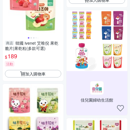
韓國 ivenet 艾唯倪 果乾
商店
脆片|果乾粒(多款可選)
189
$
活動
加入購物車
佳兒園婦幼生活館