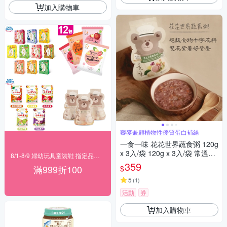
加入購物車
藜麥兼顧植物性優質蛋白補給
一食一味 花花世界蔬食粥 120g
x 3入/袋 120g x 3入/袋 常溫粥/
8/1-8/9 婦幼玩具童裝鞋 指定品滿999折100
輕食粥/寶寶粥/副食品
359
滿999折100
$
5
(
1
)
活動
券
加入購物車