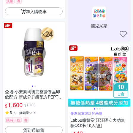
活動
券
加入購物車
麗兒采家
補貨中
補貨中
亞培 小安素均衡完整營養品即
飲配方 新成分升級配方PEPTI
GRO-香草口味(220mlx24入)
1,600
$1,700
$
5
(
6
)
總銷量>100
專為兒童設計的果凍
Lab52齒妍堂 汪汪隊立大功無
限時下殺
券
糖QQ凍(10入/盒)
貨到通知我