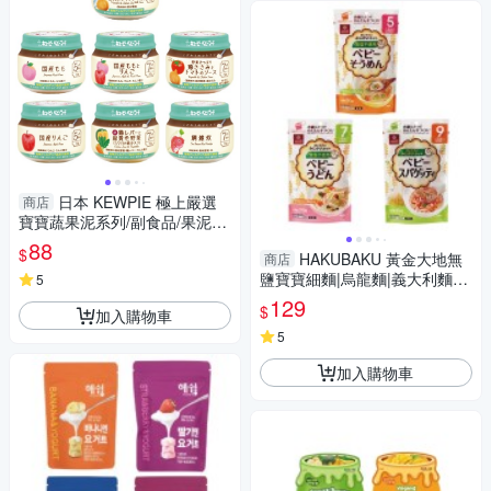
日本 KEWPIE 極上嚴選
商店
寶寶蔬果泥系列/副食品/果泥(7
款可選)
88
$
HAKUBAKU 黃金大地無
商店
鹽寶寶細麵|烏龍麵|義大利麵-
5
嬰幼兒專屬副食品
129
$
加入購物車
5
加入購物車