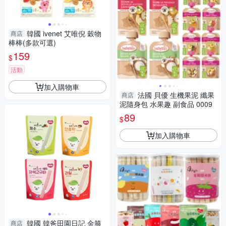
韓國 ivenet 艾唯倪 穀物
商店
棒棒(多款可選)
159
$
活動
加入購物車
法國 貝優 生機果泥 纖果
商店
泥隨身包 水果趣 副食品 0009
89
$
加入購物車
韓國 韓爸田園日記 金箍
商店