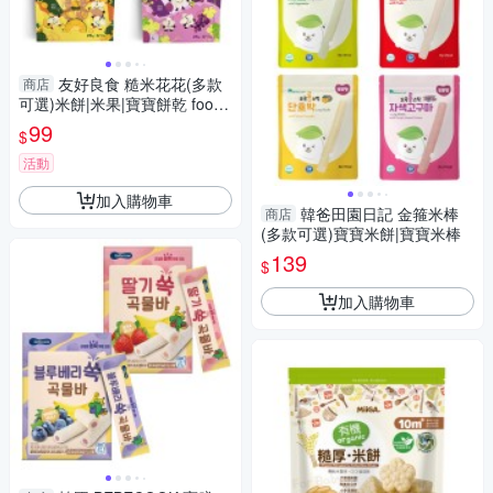
友好良食 糙米花花(多款
商店
可選)米餅|米果|寶寶餅乾 food
超人聯名款
99
$
活動
加入購物車
韓爸田園日記 金箍米棒
商店
(多款可選)寶寶米餅|寶寶米棒
139
$
加入購物車