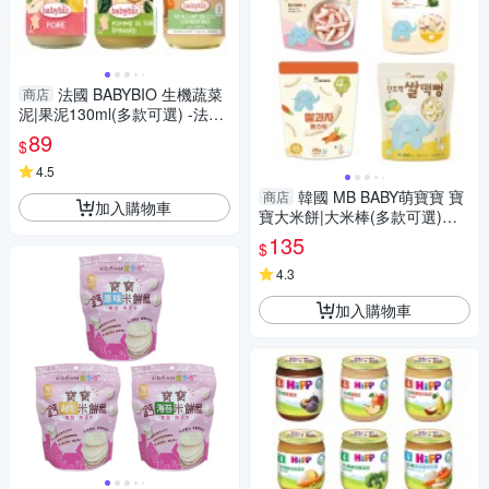
法國 BABYBIO 生機蔬菜
商店
泥|果泥130ml(多款可選) -法國
原裝進口 嬰幼兒專屬副食品
89
$
4.5
韓國 MB BABY萌寶寶 寶
商店
加入購物車
寶大米餅|大米棒(多款可選)寶
寶餅乾|幼兒米餅
135
$
4.3
加入購物車