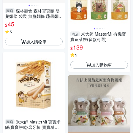
森林麵食 森林寶寶麵 嬰
商店
兒麵條 袋裝 無鹽麵條 蔬果麵條
寶寶麵 1049
45
$
5
米大師 MasterMi 有機寶
商店
寶蔬菜餅(多款可選)
加入購物車
139
$
5
加入購物車
米大師 MasterMi 寶寶米
商店
餅/寶寶餅乾/磨牙棒-寶寶糙棒
棒(生機糙米)