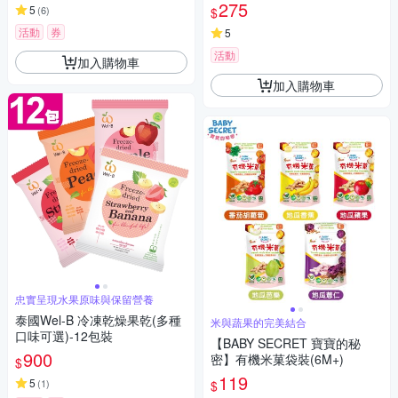
275
5
(
6
)
$
活動
券
5
活動
加入購物車
加入購物車
忠實呈現水果原味與保留營養
泰國Wel-B 冷凍乾燥果乾(多種
米與蔬果的完美結合
口味可選)-12包裝
【BABY SECRET 寶寶的秘
900
密】有機米菓袋裝(6M+)
$
119
5
(
1
)
$