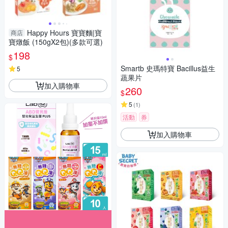
Happy Hours 寶寶麵|寶
商店
寶燉飯 (150gX2包)(多款可選)
198
$
Smartb 史瑪特寶 Bacillus益生
5
蔬果片
加入購物車
260
$
5
(
1
)
活動
券
加入購物車