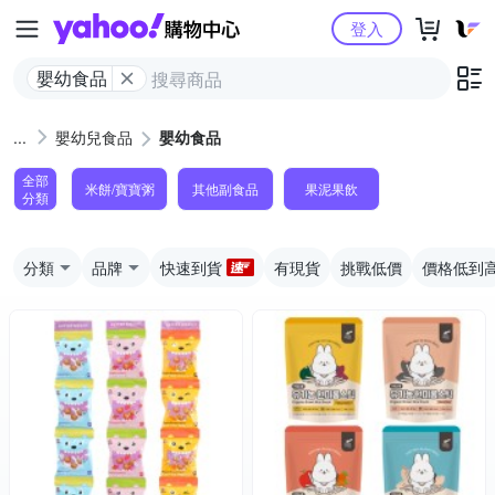
Yahoo購物中心
登入
嬰幼食品
嬰幼兒食品
嬰幼食品
全部
米餅/寶寶粥
其他副食品
果泥果飲
分類
分類
品牌
快速到貨
有現貨
挑戰低價
價格低到