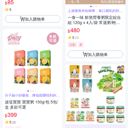
85
$
5
上湯慢熬米粒精華，每口都吃的到頂
級全米粥
一食一味 鮮熬營養粥限定綜合
加入購物車
組 120g x 4入/袋 常溫粥/輕食
粥/寶寶粥/副食品
480
$
5
(
1
)
活動
券
加入購物車
分子細小好吸收，降低咀嚼噎到的可
能性
波堤寶寶 寶寶粥 150g/包 5包/
盒 多款可選
399
$
5
(
2
)