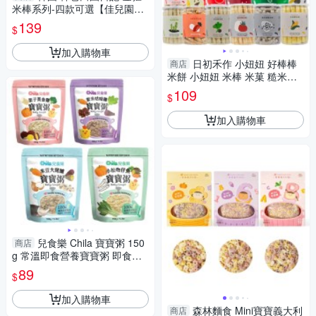
米棒系列-四款可選【佳兒園婦
幼館】
139
$
加入購物車
日初禾作 小妞妞 好棒棒
商店
米餅 小妞妞 米棒 米菓 糙米棒
副食品
109
$
加入購物車
兒食樂 Chila 寶寶粥 150
商店
g 常溫即食營養寶寶粥 即食粥
副食品 2042 幸福米寶
89
$
加入購物車
森林麵食 Mini寶寶義大利
商店