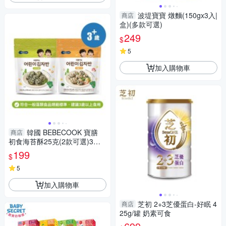
波堤寶寶 燉麵(150gx3入|
商店
盒)(多款可選)
249
$
5
加入購物車
韓國 BEBECOOK 寶膳
商店
初食海苔酥25克(2款可選)3歲
以上適用
199
$
5
加入購物車
芝初 2+3芝優蛋白-好眠 4
商店
25g/罐 奶素可食