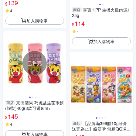
湯塊 75g 副食品 調理包 7007
139
$
喜寶HiPP 生機火雞肉泥1
商店
4
25g
加入購物車
114
$
4
加入購物車
已售完
京田製果 巧虎益生菌米餅
商店
(罐裝)40g(3款可選)6m+
145
$
【品牌滿399贈10g牙膏-
商店
4
送完為止】齒妍堂 無糖QQ凍1
加入購物車
0條/盒(多款可選)果凍|無糖果凍