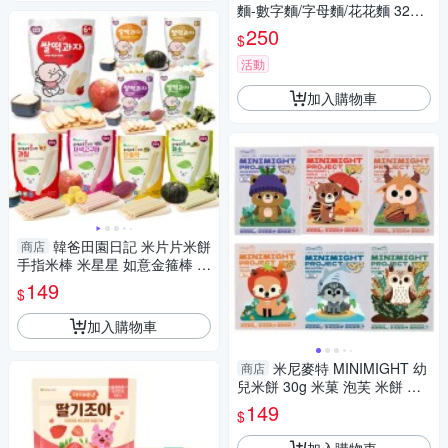
麵-數字麵/字母麵/花花麵 320g/
盒｜適合8個月以上｜造型麵｜
250
$
寶寶麵條
活動
加入購物車
韓爸田園日記 米片片米餅
商店
手指米棒 米星星 如意金箍棒 長
米棒 寶寶米餅 0280
149
$
加入購物車
米尼麥特 MINIMIGHT 幼
商店
兒米餅 30g 米菓 泡芙 米餅 星
星餅 米棒 糙米棒 米條 泡芙 好
149
$
棒棒
加入購物車