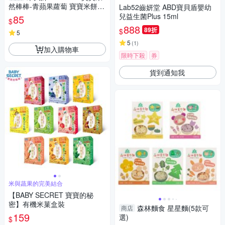
然棒棒-青蘋果蘿蔔 寶寶米餅
Lab52齒妍堂 ABD寶貝盾嬰幼
獨立包裝
兒益生菌Plus 15ml
85
$
888
89折
$
5
5
(
1
)
加入購物車
限時下殺
券
貨到通知我
米與蔬果的完美結合
【BABY SECRET 寶寶的秘
密】有機米菓盒裝
森林麵食 星星麵(5款可
商店
159
選)
$