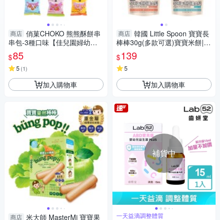
俏菓CHOKO 熊熊酥餅串
韓國 Little Spoon 寶寶長
商店
商店
串包-3種口味【佳兒園婦幼
棒棒30g(多款可選)寶寶米餅|嬰
館】
兒米餅|米棒|寶寶餅乾|寶寶零食
85
139
$
$
5
5
(
1
)
加入購物車
加入購物車
補貨中
一天益滴調整體質
米大師 MasterMi 寶寶果
商店