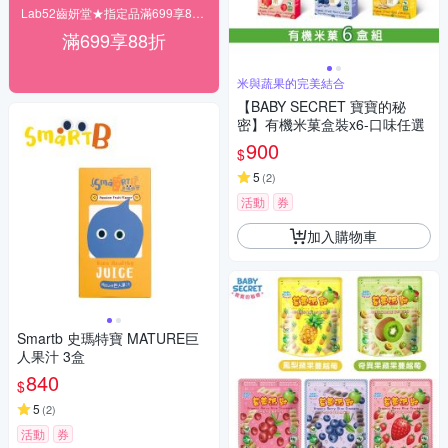
Lab52齒妍堂★指定品滿699享88折
滿699享88折
米與蔬果的完美結合
【BABY SECRET 寶寶的秘
密】有機米菓盒裝x6-口味任選
900
$
5
(
2
)
活動
券
加入購物車
Smartb 史瑪特寶 MATURE巨
人果汁 3盒
840
$
5
(
2
)
活動
券