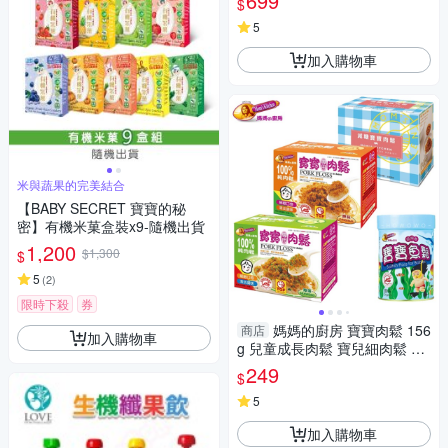
699
$
5
加入購物車
米與蔬果的完美結合
【BABY SECRET 寶寶的秘
密】有機米菓盒裝x9-隨機出貨
1,200
$1,300
$
5
(
2
)
限時下殺
券
媽媽的廚房 寶寶肉鬆 156
商店
加入購物車
g 兒童成長肉鬆 寶兒細肉鬆 米
香鬆 嬰兒肉鬆 副食品 魚鬆 043
249
$
0 拌飯料
5
加入購物車