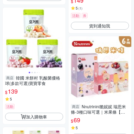
149
$
5
(
1
)
活動
券
貨到通知我
韓國 米餅村 乳酸菌優格
商店
球(多款可選)寶寶零食
139
$
5
Nnutrinini脆妮妮 瑞思米
活動
商店
條-3種口味可選｜米果條【六
加入購物車
甲媽咪】
69
$
5