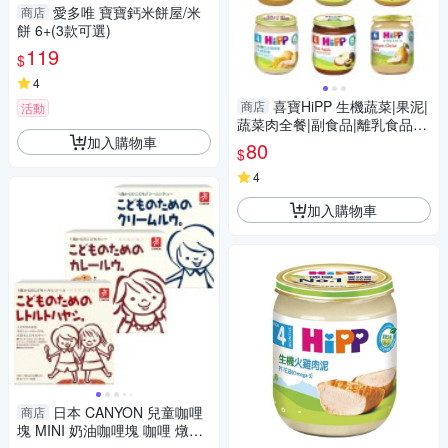
愛多唯 寶寶鈣米餅屋/米
商店
餅 6+(3款可選)
119
$
4
喜寶HiPP 生機蔬菜|果泥|
商店
活動
蔬菜肉全餐|副食品|離乳食品12
加入購物車
5g(多款可選)
80
$
4
加入購物車
日本 CANYON 兒童咖哩
商店
塊 MINI 奶油咖哩塊 咖哩 燉菜