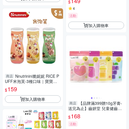
149
$
4
活動
加入購物車
Nnutrinini脆妮妮 RICE P
商店
UFF米泡芙-3種口味｜寶寶米
餅【六甲媽咪】
159
$
加入購物車
【品牌滿399贈10g牙膏-
商店
送完為止】齒妍堂 兒童健齒QQ
糖35顆入(多款可選)無糖零食
168
$
活動