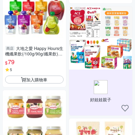
大地之愛 Happy Hours生
商店
機纖果飲(/100g/90g/纖果飲)
【六甲媽咪】
79
$
5
加入購物車
好娃娃親子