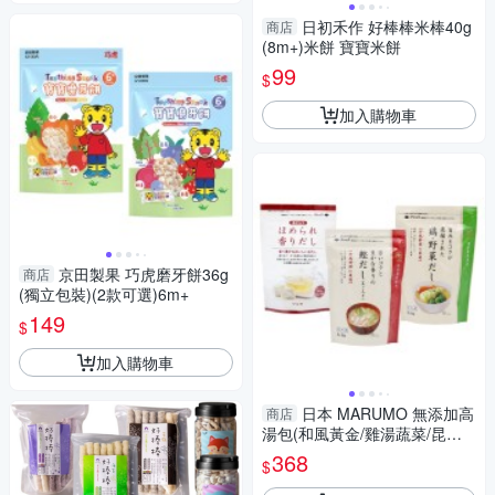
日初禾作 好棒棒米棒40g
商店
(8m+)米餅 寶寶米餅
99
$
加入購物車
京田製果 巧虎磨牙餅36g
商店
(獨立包裝)(2款可選)6m+
149
$
加入購物車
日本 MARUMO 無添加高
商店
湯包(和風黃金/雞湯蔬菜/昆布
柴魚)
368
$