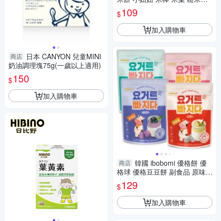
副食品
109
$
加入購物車
日本 CANYON 兒童MINI
商店
奶油調理塊75g(一歲以上適用)
150
$
加入購物車
韓國 ibobomi 優格餅 優
商店
格球 優格豆豆餅 副食品 原味
草莓 藍莓 優格球 餅乾 0027
129
$
加入購物車