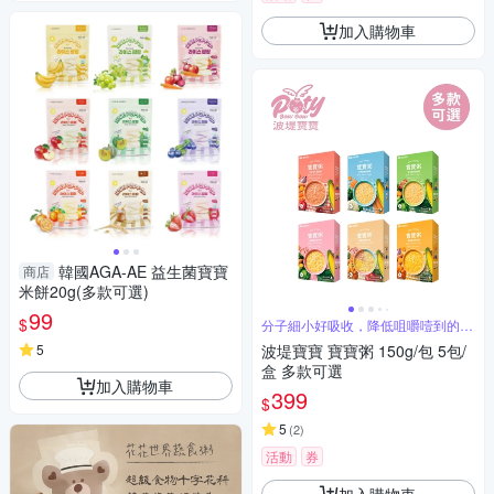
加入購物車
韓國AGA-AE 益生菌寶寶
商店
米餅20g(多款可選)
99
$
分子細小好吸收，降低咀嚼噎到的可
能性
5
波堤寶寶 寶寶粥 150g/包 5包/
盒 多款可選
加入購物車
399
$
5
(
2
)
活動
券
加入購物車