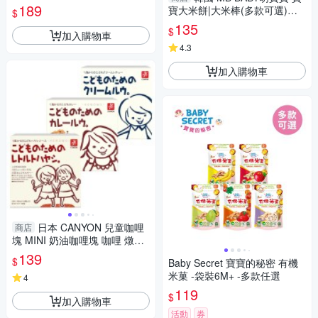
50g 副食品 玉米濃湯 調理包 7
189
寶大米餅|大米棒(多款可選)寶
$
007
寶餅乾|幼兒米餅
135
$
加入購物車
4.3
加入購物車
日本 CANYON 兒童咖哩
商店
塊 MINI 奶油咖哩塊 咖哩 燉菜
湯塊 75g 副食品 調理包 7007
139
$
Baby Secret 寶寶的秘密 有機
米菓 -袋裝6M+ -多款任選
4
119
$
加入購物車
活動
券