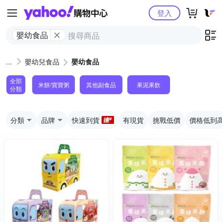
Yahoo購物中心
登入
嬰幼食品
嬰幼兒食品
嬰幼食品
全部
米餅/寶寶粥
其他副食品
果泥果飲
分類
分類
品牌
快速到貨
有現貨
挑戰低價
價格低到