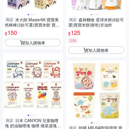
米大師 MasterMi 寶寶果
森林麵食 星球米餅(6款可
商店
商店
然棒棒(3款可選)寶寶米餅 寶寶
選)寶寶米餅|餅乾|非油炸
米棒 副食品
150
125
$
$
活動
加入購物車
加入購物車
日本 CANYON 兒童咖哩
商店
塊 奶油咖哩塊 咖哩 燉菜湯塊 1
韓國 MB BABY萌寶寶 寶
商店