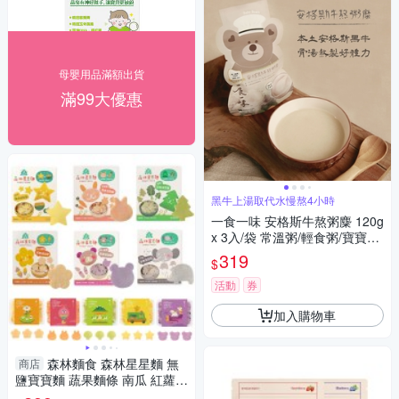
母嬰用品滿額出貨
滿99大優惠
黑牛上湯取代水慢熬4小時
一食一味 安格斯牛熬粥麋 120g
x 3入/袋 常溫粥/輕食粥/寶寶粥/
副食品
319
$
活動
券
加入購物車
森林麵食 森林星星麵 無
商店
鹽寶寶麵 蔬果麵條 南瓜 紅蘿蔔
番薯 紫薯 蔬菜 寶寶麵 森森星