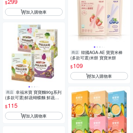
299
$
球2015
加入購物車
韓國AGA-AE 寶寶米棒
商店
(多款可選)米餅 寶寶米餅
109
$
加入購物車
幸福米寶 寶寶麵90g系列
商店
(多款可選)鮮蔬蝴蝶麵 鮮蔬片
片麵 鮮蔬花捲麵90g寶寶副食
115
$
加入購物車