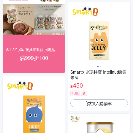
8/1-8/9 婦幼玩具童裝鞋 指定品滿999折100
滿999折100
Smartb 史瑪特寶 Intellnut機靈
果凍
450
$
活動
券
加入購物車