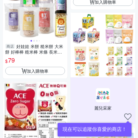
加入購物車
好娃娃 米餅 糙米餅 大米
商店
餅 好棒棒 糙米棒 米條 長米棒
萊斯飯店 米香餅 餅乾 糙米條
79
$
米果 米菓
加入購物車
麗兒采家
現在可以追蹤你喜愛的商店！