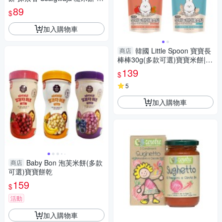
52
89
$
加入購物車
韓國 Little Spoon 寶寶長
商店
棒棒30g(多款可選)寶寶米餅|嬰
兒米餅|米棒|寶寶餅乾|寶寶零食
139
$
5
加入購物車
Baby Bon 泡芙米餅(多款
商店
可選)寶寶餅乾
159
$
活動
加入購物車