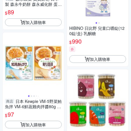
製 森永牛奶餅 森永威化餅 蛋酥
小魚造型 串包 小饅頭 嬰兒餅乾
89
$
0014
加入購物車
HIBINO 日比野 兒童口嚼錠(12
0錠/盒) 乳酮糖
990
$
券
加入購物車
日本 Kewpie VM-5野菜鮪
商店
魚拌 VM-6鮮蔬雞肉拌醬80g 18
個月以上適用
97
$
加入購物車