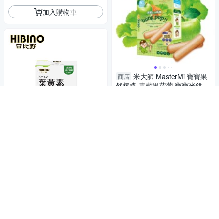
加入購物車
米大師 MasterMi 寶寶果
商店
然棒棒-青蘋果蘿蔔 寶寶米餅
獨立包裝
85
$
5
加入購物車
HIBINO 日比野 兒童口嚼錠(12
0錠/盒) 葉黃素
990
$
券
加入購物車