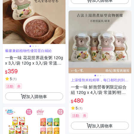
藜麥兼顧植物性優質蛋白補給
一食一味 花花世界蔬食粥 120g
x 3入/袋 120g x 3入/袋 常溫粥/
輕食粥/寶寶粥/副食品
359
$
5
(
1
)
上湯慢熬米粒精華，每口都吃的到頂
級全米粥
活動
券
一食一味 鮮熬營養粥限定綜合
組 120g x 4入/袋 常溫粥/輕食
加入購物車
粥/寶寶粥/副食品
480
$
5
(
1
)
活動
券
加入購物車