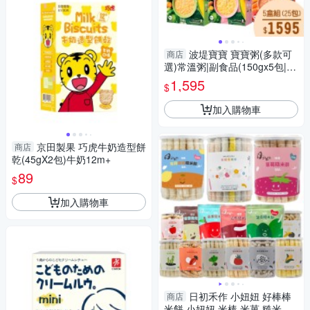
波堤寶寶 寶寶粥(多款可
商店
選)常溫粥|副食品(150gx5包|
盒)5盒組
1,595
$
加入購物車
京田製果 巧虎牛奶造型餅
商店
乾(45gX2包)牛奶12m+
89
$
加入購物車
日初禾作 小妞妞 好棒棒
商店
米餅 小妞妞 米棒 米菓 糙米棒