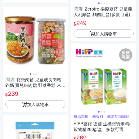
Zerotre 捲髮夏菈 兒童義
商店
大利麵醬-麵麵紅醬(多款可選)
249
$
加入購物車
寶寶肉鬆 兒童成長肉鬆
商店
鈞媽 寶兒細肉鬆 野菜香鬆 米香
鬆 嬰兒肉鬆 副食品 魚鬆 飯友
239
$
拌飯料
加入購物車
無添加糖、無香料、無麥芽糖糊精
HiPP喜寶 德國 生機寶寶米精/
穀物精200g/盒 - 多款可選
269
$