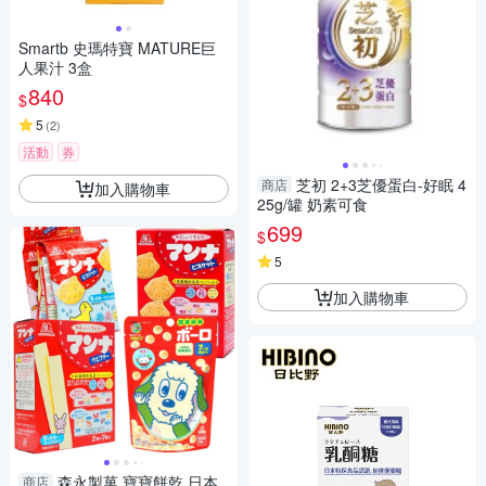
Smartb 史瑪特寶 MATURE巨
人果汁 3盒
840
$
5
(
2
)
活動
券
芝初 2+3芝優蛋白-好眠 4
商店
加入購物車
25g/罐 奶素可食
699
$
5
加入購物車
森永製菓 寶寶餅乾 日本
商店