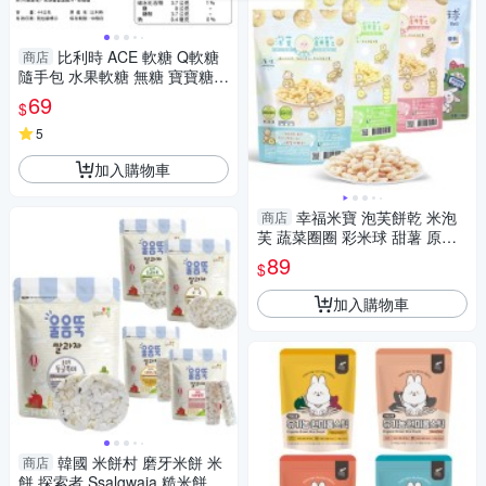
比利時 ACE 軟糖 Q軟糖
商店
隨手包 水果軟糖 無糖 寶寶糖果
斑斑水果條 法國 Jealous Swee
69
$
ts 果乾 3882
5
加入購物車
幸福米寶 泡芙餅乾 米泡
商店
芙 蔬菜圈圈 彩米球 甜薯 原味
椰香胡蘿蔔 米餅 1038 副食品
89
$
加入購物車
韓國 米餅村 磨牙米餅 米
商店
餅 探索者 Ssalgwaja 糙米餅 05