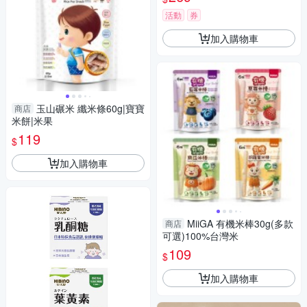
活動
券
加入購物車
玉山碾米 纖米條60g|寶寶
商店
米餅|米果
119
$
加入購物車
MiiGA 有機米棒30g(多款
商店
可選)100%台灣米
109
$
加入購物車