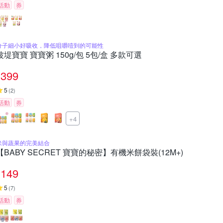
活動
券
分子細小好吸收，降低咀嚼噎到的可能性
波堤寶寶 寶寶粥 150g/包 5包/盒 多款可選
399
5
(
2
)
活動
券
+4
米與蔬果的完美結合
【BABY SECRET 寶寶的秘密】有機米餅袋裝(12M+)
149
5
(
7
)
活動
券