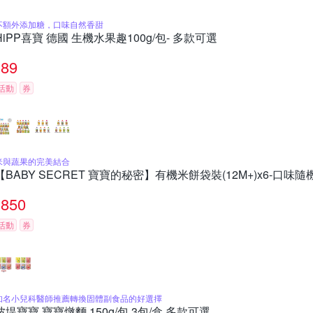
不額外添加糖，口味自然香甜
HiPP喜寶 德國 生機水果趣100g/包- 多款可選
89
活動
券
米與蔬果的完美結合
【BABY SECRET 寶寶的秘密】有機米餅袋裝(12M+)x6-口味隨
850
活動
券
知名小兒科醫師推薦轉換固體副食品的好選擇
波堤寶寶 寶寶燉麵 150g/包 3包/盒 多款可選