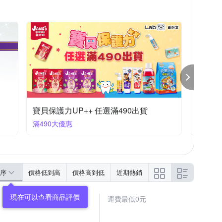
母嬰用品滿額出貨
滿99大優惠
序
價格低到高
價格高到低
近期熱銷
運費最低0元