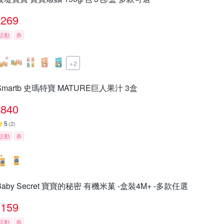
269
活動
券
+2
Smartb 史瑪特寶 MATURE巨人果汁 3盒
840
5
(
2
)
活動
券
Baby Secret 寶寶的秘密 有機米菓 -盒裝4M+ -多款任選
159
活動
券