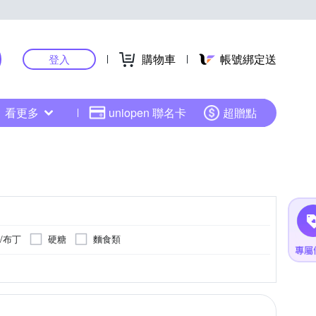
購物車
帳號綁定送
登入
看更多
uniopen 聯名卡
超贈點
/布丁
硬糖
麵食類
雞肉產地-台灣；牛肉產地-澳洲
更多