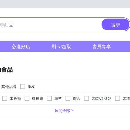
搜尋
必逛好店
刷卡/超取
會員專享
幼食品
其他品牌
飯友
米飯類
棒棒餅
海苔
綜合
果乾/蔬菜乾
果凍
牛肉-澳洲
泰國
幼兒磨牙餅/米餅
無使用肉類
台灣；牛肉(澳洲)；豬肉(台灣)
台灣
幼兒肉泥
台灣；牛肉(澳洲)；豬肉(台灣)；雞肉(台灣)
奶粉
-
展開全部
見商品規格說明
牛肉(澳洲)；豬肉(台灣)；雞肉(台灣)