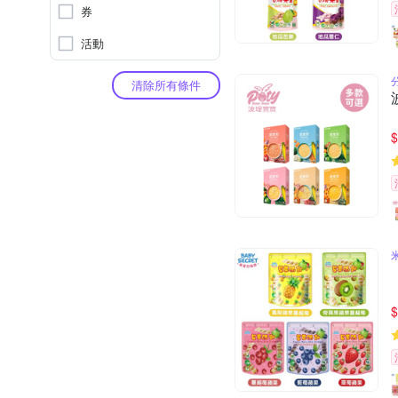
券
活動
清除所有條件
$
$