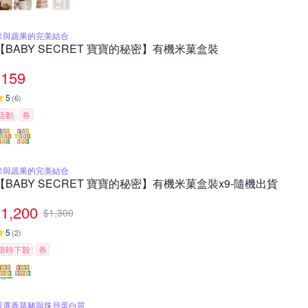
米與蔬果的完美結合
【BABY SECRET 寶寶的秘密】有機米菓盒裝
159
5
(
6
)
活動
券
米與蔬果的完美結合
【BABY SECRET 寶寶的秘密】有機米菓盒裝x9-隨機出貨
1,200
$
1,300
5
(
2
)
限時下殺
券
嚴選香草豬與珠貝蛋白質