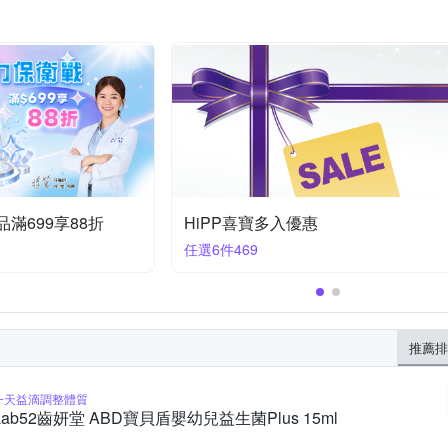
寶貝保護力UP++ 任選滿490出貨
滿490大優惠
推薦排
一天益滴調整體質
Lab52齒妍堂 ABD寶貝盾嬰幼兒益生菌Plus 15ml