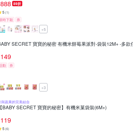
888
89折
5
(
1
)
限時下殺
券
+5
BABY SECRET 寶寶的秘密 有機米餅莓果派對-袋裝12M+ -多款
149
活動
券
+3
米與蔬果的完美結合
【BABY SECRET 寶寶的秘密】有機米菓袋裝(6M+)
119
5
(
6
)