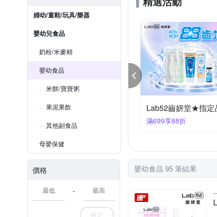
精選活動
婦幼/童鞋/玩具/樂器
嬰幼兒食品
奶粉/米麥精
嬰幼食品
米餅/寶寶粥
b52齒妍堂★指定品滿699享88折
果泥果飲
HiPP喜寶多入優惠
99享88折
任選6件469
其他副食品
母嬰保健
嬰幼食品 95 筆結果
價格
-
確定