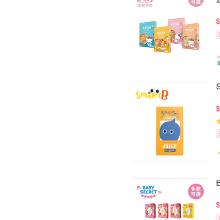
$
$
$