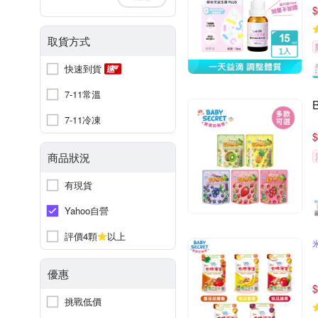
$
取貨方式
快速到貨
7-11常溫
7-11冷凍
$
商品狀況
有現貨
Yahoo自營
評價4顆
以上
優惠
$
挑戰低價