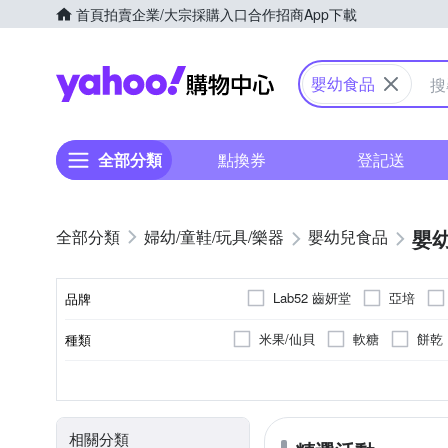
首頁
拍賣
企業/大宗採購入口
合作招商
App下載
Yahoo購物中心
嬰幼食品
全部分類
點換券
登記送
嬰
婦幼/童鞋/玩具/樂器
嬰幼兒食品
Lab52 齒妍堂
亞培
品牌
米果/仙貝
軟糖
餅乾
種類
品牌名稱
米精/麥精
不含肉品成分
台灣
葷
海鮮
一般包裝
全素
奧地利
牛
蔬果汁/果汁
豬
豬肉-台灣、
雞
.
商品種類
原料原產地
製造/加工地
葷/素
肉品種類
包裝方式
牛肉(澳洲)；豬肉(台灣)
詳
相關分類