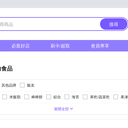
搜尋
必逛好店
刷卡/超取
會員專享
幼食品
其他品牌
飯友
米飯類
棒棒餅
綜合
海苔
果乾/蔬菜乾
果凍
牛肉-澳洲
泰國
幼兒磨牙餅/米餅
台灣；牛肉(澳洲)；豬肉(台灣)
台灣
幼兒肉泥
台灣；牛肉(澳洲)；豬肉(台灣)；雞肉(台灣)
奶粉
-
展開全部
見商品規格說明
牛肉(澳洲)；豬肉(台灣)；雞肉(台灣)