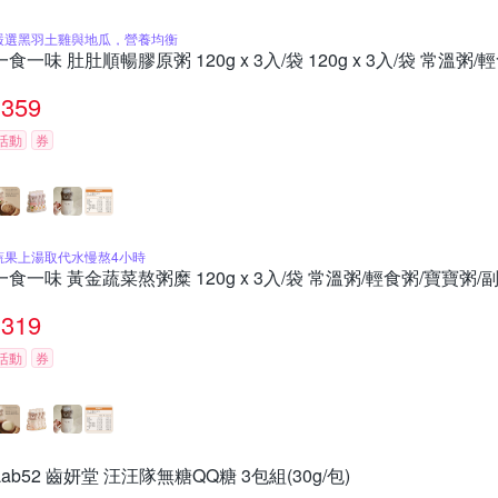
嚴選黑羽土雞與地瓜，營養均衡
一食一味 肚肚順暢膠原粥 120g x 3入/袋 120g x 3入/袋 常溫粥
359
活動
券
蔬果上湯取代水慢熬4小時
一食一味 黃金蔬菜熬粥糜 120g x 3入/袋 常溫粥/輕食粥/寶寶粥/
319
活動
券
Lab52 齒妍堂 汪汪隊無糖QQ糖 3包組(30g/包)