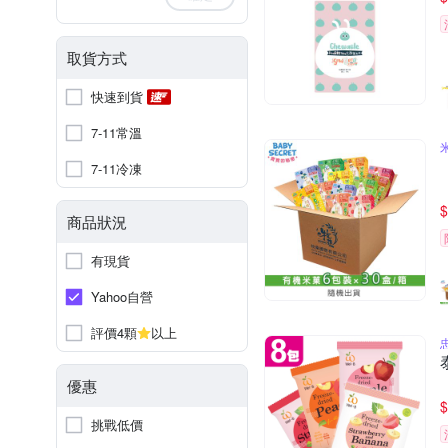
取貨方式
快速到貨
7-11常溫
7-11冷凍
$
商品狀況
有現貨
Yahoo自營
評價4顆
以上
優惠
$
挑戰低價