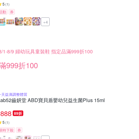
5
(
1
)
活動
券
+4
8/1-8/9 婦幼玩具童裝鞋 指定品滿999折100
滿999折100
一天益滴調整體質
Lab52齒妍堂 ABD寶貝盾嬰幼兒益生菌Plus 15ml
888
89折
5
(
1
)
限時下殺
券