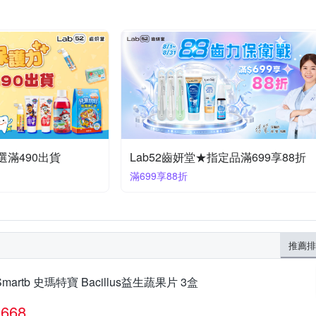
選滿490出貨
Lab52齒妍堂★指定品滿699享88折
滿699享88折
推薦排
Smartb 史瑪特寶 Bacillus益生蔬果片 3盒
668