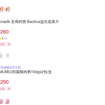
Smartb 史瑪特寶 Bacillus益生蔬果片
260
5
(
1
)
活動
券
米其林楊光宗主廚
(MUMU)田園豬肉粥150gx2包/盒
250
活動
券