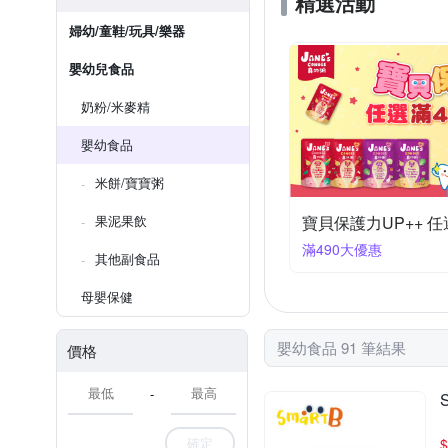
精選活動
婦幼/童鞋/玩具/樂器
嬰幼兒食品
奶粉/米麥精
嬰幼食品
米餅/寶寶粥
果泥果飲
寶貝保護力UP++ 任
滿490大優惠
其他副食品
母嬰保健
嬰幼食品 91 筆結果
價格
-
確定
$