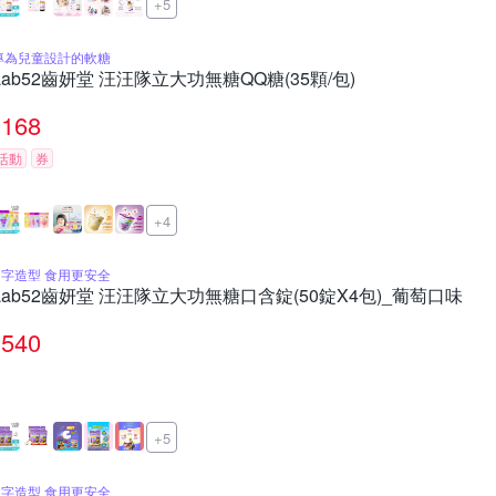
+5
專為兒童設計的軟糖
Lab52齒妍堂 汪汪隊立大功無糖QQ糖(35顆/包)
168
活動
券
+4
C字造型 食用更安全
Lab52齒妍堂 汪汪隊立大功無糖口含錠(50錠X4包)_葡萄口味
540
+5
C字造型 食用更安全