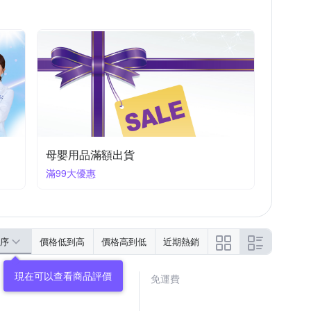
母嬰用品滿額出貨
滿99大優惠
序
價格低到高
價格高到低
近期熱銷
免運費