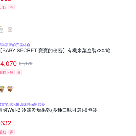
活動
券
米與蔬果的完美結合
【BABY SECRET 寶寶的秘密】有機米菓盒裝x30/箱
4,070
$
4,170
限時下殺
券
忠實呈現水果原味與保留營養
泰國Wel-B 冷凍乾燥果乾(多種口味可選)-8包裝
632
活動
券