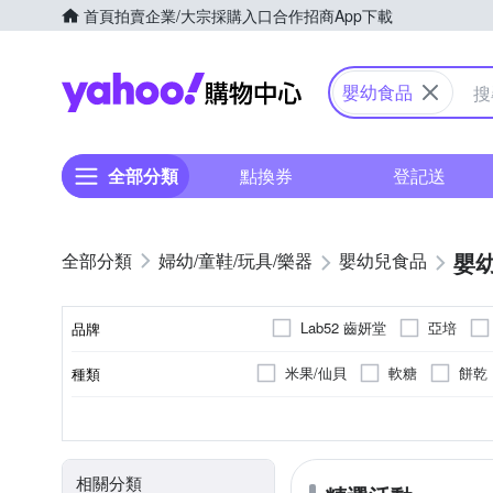
首頁
拍賣
企業/大宗採購入口
合作招商
App下載
Yahoo購物中心
嬰幼食品
全部分類
點換券
登記送
嬰
婦幼/童鞋/玩具/樂器
嬰幼兒食品
Lab52 齒妍堂
亞培
品牌
米果/仙貝
軟糖
餅乾
種類
品牌名稱
米精/麥精
不含肉品成分
台灣
葷
海鮮
一般包裝
全素
奧地利
牛
蔬果汁/果汁
豬
豬肉-台灣、
雞
.
商品種類
原料原產地
製造/加工地
葷/素
肉品種類
包裝方式
牛肉(澳洲)；豬肉(台灣)
詳
相關分類