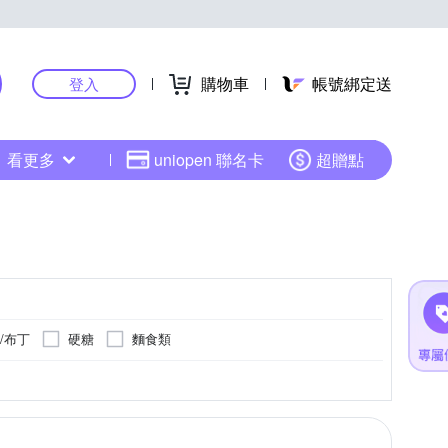
購物車
帳號綁定送
登入
看更多
uniopen 聯名卡
超贈點
/布丁
硬糖
麵食類
雞肉產地-台灣；牛肉產地-澳洲
更多