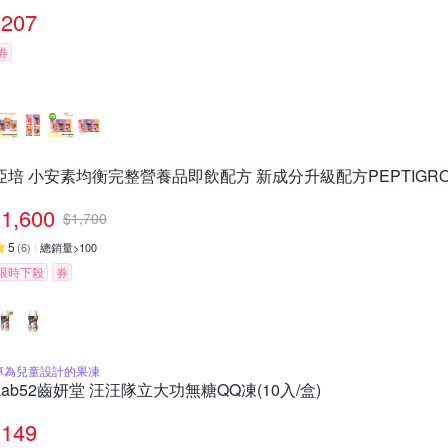
207
券
亞培 小安素均衡完整營養品即飲配方 新成分升級配方PEPTIGRO-香
1,600
$
1,700
5
(
6
)
總銷量>100
限時下殺
券
專為兒童設計的果凍
Lab52齒妍堂 汪汪隊立大功無糖QQ凍(10入/盒)
149