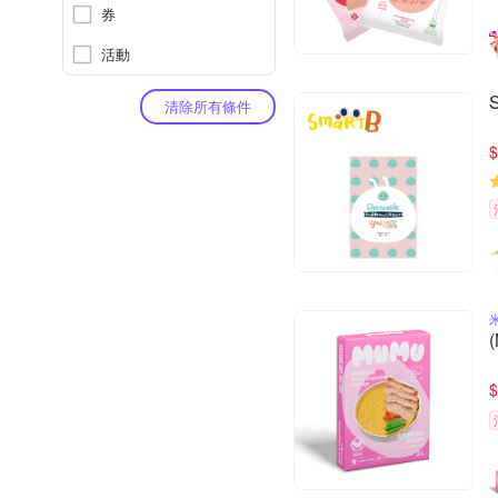
券
活動
清除所有條件
$
$