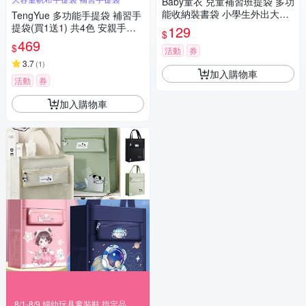
Baby童衣 兒童補習班提袋 多功
能收納裝書袋 小學生外出大容
TengYue 多功能手提袋 補習手
量手提袋 A4可裝 11827
提袋(買1送1) 共4色 安親手提
129
$
袋 帆布包 文件袋 才藝袋
469
$
活動
券
3.7
(
1
)
加入購物車
活動
券
加入購物車
8/1-8/9 婦幼玩具童裝鞋 指定品滿999折100