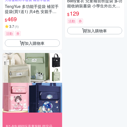
Baby童衣 兒童補習班提袋 多功
能收納裝書袋 小學生外出大容
TengYue 多功能手提袋 補習手
量手提袋 A4可裝 11827
提袋(買1送1) 共4色 安親手提
129
$
袋 帆布包 文件袋 才藝袋
469
$
活動
券
3.7
(
1
)
加入購物車
活動
券
加入購物車
8/1-8/9 婦幼玩具童裝鞋 指定品滿999折100