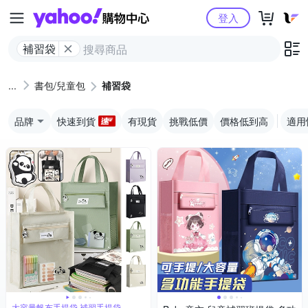
Yahoo購物中心
登入
補習袋
書包/兒童包
補習袋
品牌
快速到貨
有現貨
挑戰低價
價格低到高
適用
大容量帆布手提袋 補習手提袋