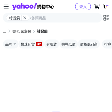
Yahoo購物中心
登入
補習袋
書包/兒童包
補習袋
品牌
快速到貨
有現貨
挑戰低價
價格低到高
排序