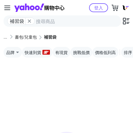
Yahoo購物中心
登入
補習袋
書包/兒童包
補習袋
品牌
快速到貨
有現貨
挑戰低價
價格低到高
排序