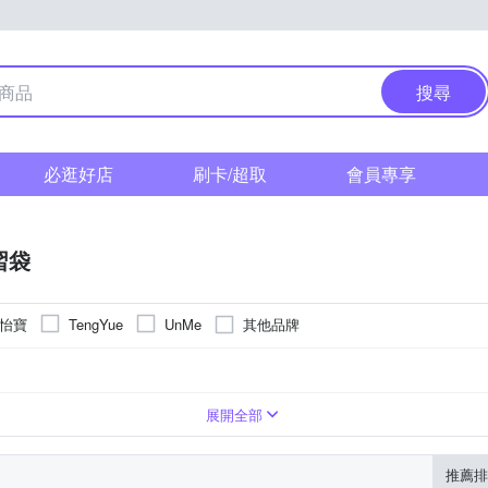
搜尋
必逛好店
刷卡/超取
會員專享
習袋
 怡寶
其他品牌
TengYue
UnMe
背包
手提包
展開全部
推薦排