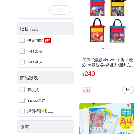
確定
取貨方式
快速到貨
7-11常溫
*漫威Marvel 手提才藝
商店
7-11冷凍
袋-美國隊長/鋼鐵人/黑豹/蜘
蛛人
249
$
商品狀況
有現貨
活動
Yahoo自營
評價4顆
以上
優惠