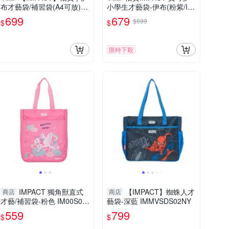
布才藝袋/補習袋(A4可放)-
小學生才藝袋-伊布(粉紫/IM
粉紫 IMPKMS02PL
PKMS02PL)
699
679
$699
$
$
限時下殺
IMPACT 獨角獸直式
【IMPACT】蜘蛛人才
商店
商店
才藝/補習袋-粉色 IM00S08
藝袋-深藍 IMMVSDS02NY
PK
559
799
$
$