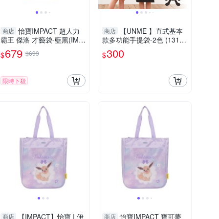
怡寶IMPACT 超人力
【UNME 】直式基本
商店
商店
霸王 傑洛 才藝袋-藍黑(IMU
款多功能手提袋-2色 (1318
TS01RB)
C)
679
300
$699
$
$
限時下殺
【IMPACT】怡寶 | 伊
怡寶IMPACT 寶可夢
商店
商店