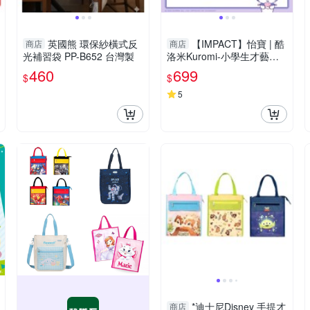
英國熊 環保紗橫式反
【IMPACT】怡寶 | 酷
商店
商店
光補習袋 PP-B652 台灣製
洛米Kuromi-小學生才藝袋-
粉紫 IMKUS01PL
460
699
$
$
5
*迪士尼Disney 手提才
商店