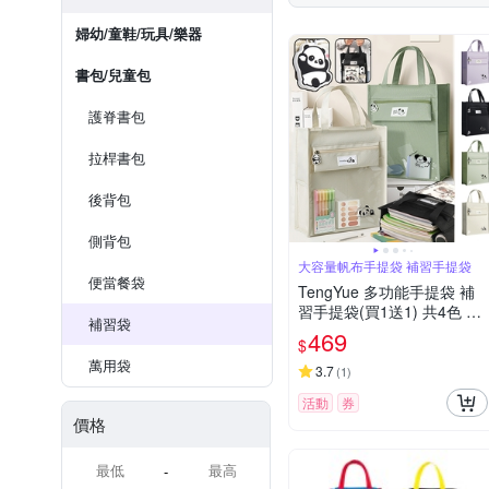
婦幼/童鞋/玩具/樂器
書包/兒童包
護脊書包
拉桿書包
後背包
側背包
大容量帆布手提袋 補習手提袋
便當餐袋
TengYue 多功能手提袋 補
習手提袋(買1送1) 共4色 安
補習袋
親手提袋 帆布包 文件袋 才
469
$
藝袋
萬用袋
3.7
(
1
)
活動
券
價格
-