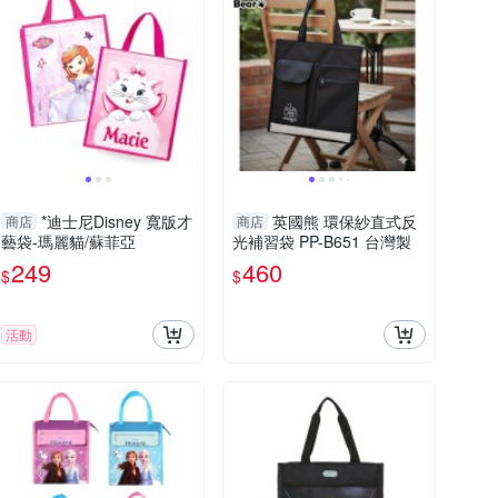
*迪士尼Disney 寬版才
英國熊 環保紗直式反
商店
商店
藝袋-瑪麗貓/蘇菲亞
光補習袋 PP-B651 台灣製
249
460
$
$
活動