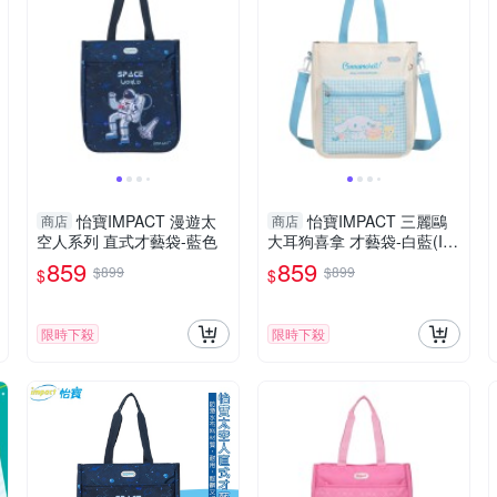
怡寶IMPACT 漫遊太
怡寶IMPACT 三麗鷗
商店
商店
空人系列 直式才藝袋-藍色
大耳狗喜拿 才藝袋-白藍(IM
CMS01WT)
859
859
$899
$899
$
$
限時下殺
限時下殺