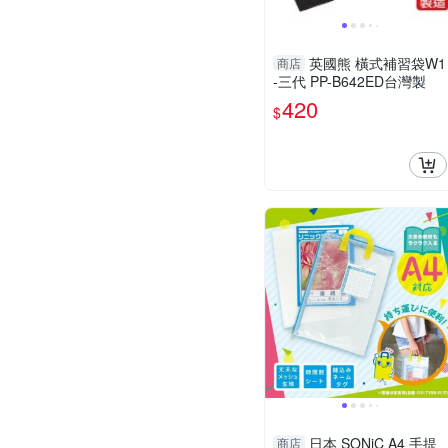
英國熊 橫式補習袋W1
商店
-三代 PP-B642ED台灣製
420
$
日本 SONiC A4 手提
商店