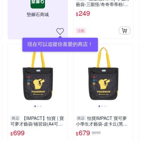
藝袋-三眼怪/奇奇蒂蒂粉/奇
奇蒂蒂
249
$
墊腳石商城
活動
現在可以追蹤你喜愛的商店！
【IMPACT】怡寶 | 寶
怡寶IMPACT 寶可夢
商店
商店
可夢才藝袋/補習袋(A4可放)
小學生才藝袋-皮卡丘(黑色/I
-黑 IMPKMS01BK
MPKMS01BK)
699
679
$699
$
$