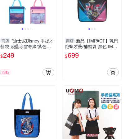
*迪士尼Disney 手提才
新品【IMPACT】戰鬥
商店
商店
藝袋-淺藍冰雪奇緣/紫色冰
陀螺才藝/補習袋-黑色 IMBB
雪奇緣/米妮/米奇
S01BK
249
699
$
$
活動