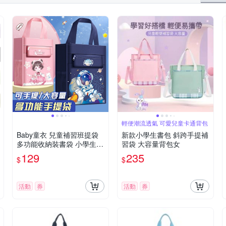
輕便潮流透氣 可愛兒童卡通背包
Baby童衣 兒童補習班提袋
新款小學生書包 斜跨手提補
多功能收納裝書袋 小學生外
習袋 大容量背包女
出大容量手提袋 A4可裝 11
129
235
$
$
827
活動
券
活動
券