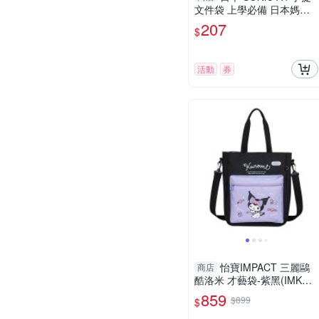
文件袋 上學必備 日本媽媽
推薦 透明手提聯絡袋 日本
207
$
進口 日本 補習 SONiC 安親
班
活動
券
怡寶IMPACT 三麗鷗
商店
酷洛米 才藝袋-紫黑(IMKUS
02BK)
859
$899
$