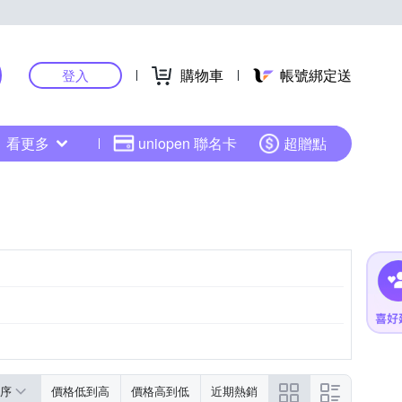
購物車
帳號綁定送
登入
看更多
uniopen 聯名卡
超贈點
序
價格低到高
價格高到低
近期熱銷