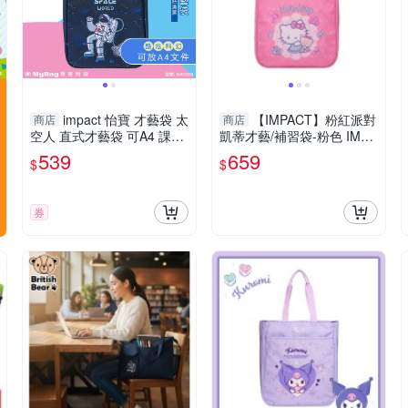
impact 怡寶 才藝袋 太
【IMPACT】粉紅派對
商店
商店
空人 直式才藝袋 可A4 課輔
凱蒂才藝/補習袋-粉色 IMKT
配件 肩背包 補習袋 IM00S0
G04PK
539
659
$
$
9 得意時袋
券