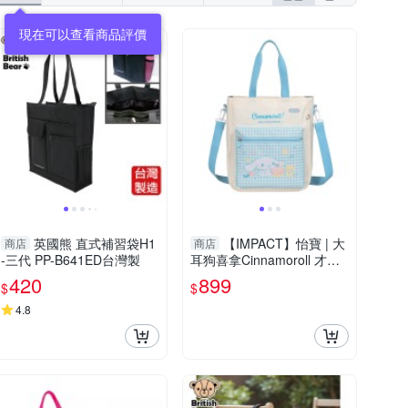
現在可以查看商品評價
英國熊 直式補習袋H1
【IMPACT】怡寶 | 大
商店
商店
-三代 PP-B641ED台灣製
耳狗喜拿Cinnamoroll 才藝
袋/補習袋(A4可放)-白藍色 I
420
899
$
$
MCMS01WT
4.8