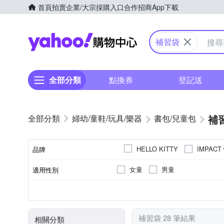
首頁
拍賣
企業/大宗採購入口
合作招商
App下載
Yahoo購物中心
補習袋
全部分類
點換券
登記送
補
婦幼/童鞋/玩具/樂器
書包/兒童包
IMPACT
HELLO KITTY
品牌
女童
男童
適用性別
品牌名稱
補習袋/學藝袋
無
無
無
斜背
有側袋
肩背包/側
1
1
顏色
包款
側袋
內袋數
內部夾層
揹法
補習袋 28 筆結果
相關分類