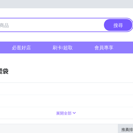
搜尋
必逛好店
刷卡/超取
會員專享
習袋
補習袋/學藝袋
展開全部
推薦排