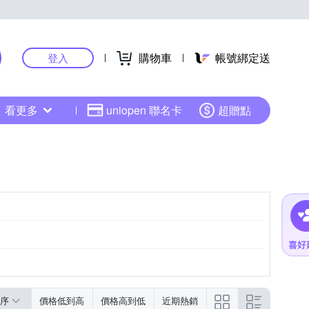
購物車
帳號綁定送
登入
看更多
uniopen 聯名卡
超贈點
序
價格低到高
價格高到低
近期熱銷