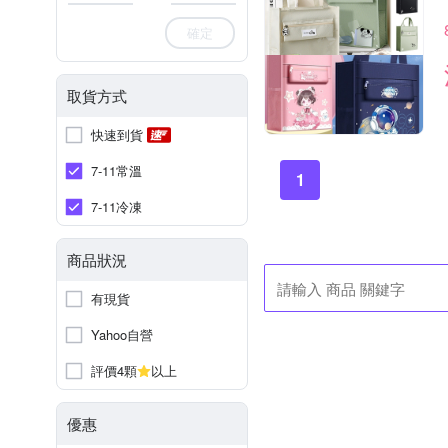
確定
取貨方式
快速到貨
7-11常溫
1
7-11冷凍
商品狀況
有現貨
Yahoo自營
評價4顆
以上
優惠