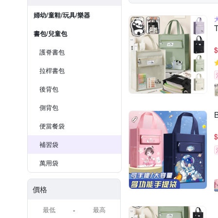
婦幼/童鞋/玩具/樂器
書包/兒童包
$
護脊書包
拉桿書包
後背包
側背包
便當餐袋
$
補習袋
萬用袋
價格
-