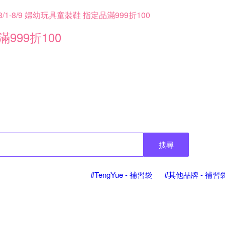
8/1-8/9 婦幼玩具童裝鞋 指定品滿999折100
滿999折100
搜尋
#TengYue - 補習袋
#其他品牌 - 補習