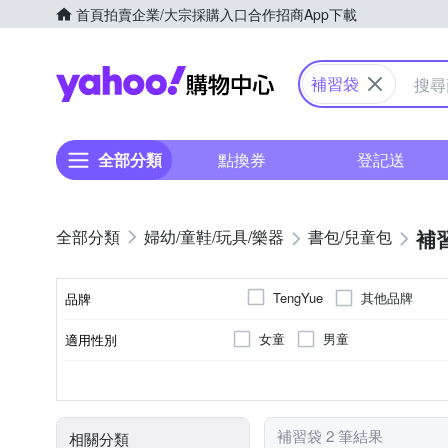
首頁
拍賣
企業/大宗採購入口
合作招商
App下載
Yahoo購物中心
補習袋
全部分類
點換券
登記送
補
婦幼/童鞋/玩具/樂器
書包/兒童包
其他品牌
TengYue
品牌
女童
男童
適用性別
品牌名稱
有側袋
無
手提包
無
肩背包/側背包
1
側袋
內部夾層
包款
內袋數
顏色
補習袋 2 筆結果
相關分類