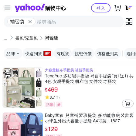
Yahoo購物中心
登入
補習袋
書包/兒童包
補習袋
品牌
快速到貨
有現貨
挑戰低價
價格低到高
適用
大容量帆布手提袋 補習手提袋
TengYue 多功能手提袋 補習手提袋(買1送1) 共
4色 安親手提袋 帆布包 文件袋 才藝袋
469
$
3.7
(
1
)
活動
券
Baby童衣 兒童補習班提袋 多功能收納裝書袋
小學生外出大容量手提袋 A4可裝 11827
129
$