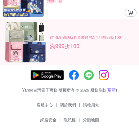
活動
券
8/1-8/9 婦幼玩具童裝鞋 指定品滿999折100
滿999折100
Yahoo台灣電子商務 版權所有 © 2026 服務條款(
更新
)
客服中心
|
關於我們
|
購物須知
網路安全
|
隱私權
|
分類地圖