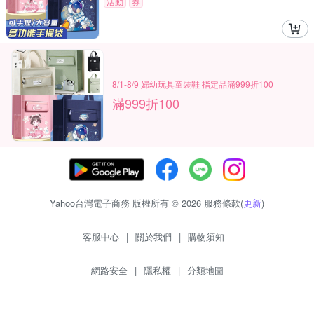
活動
券
8/1-8/9 婦幼玩具童裝鞋 指定品滿999折100
滿999折100
Yahoo台灣電子商務 版權所有 © 2026 服務條款(
更新
)
客服中心
|
關於我們
|
購物須知
網路安全
|
隱私權
|
分類地圖