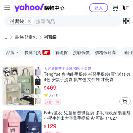
Yahoo購物中心
登入
補習袋
書包/兒童包
補習袋
品牌
快速到貨
有現貨
挑戰低價
價格低到高
適用
大容量帆布手提袋 補習手提袋
TengYue 多功能手提袋 補習手提袋(買1送1) 共
4色 安親手提袋 帆布包 文件袋 才藝袋
469
$
3.7
(
1
)
活動
券
Baby童衣 兒童補習班提袋 多功能收納裝書袋
小學生外出大容量手提袋 A4可裝 11827
129
$