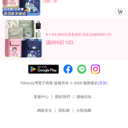
活動
券
8/1-8/9 婦幼玩具童裝鞋 指定品滿999折100
滿999折100
Yahoo台灣電子商務 版權所有 © 2026 服務條款(
更新
)
客服中心
|
關於我們
|
購物須知
網路安全
|
隱私權
|
分類地圖