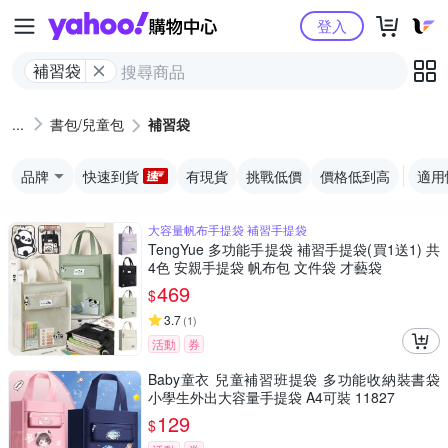
Yahoo購物中心
登入
補習袋
書包/兒童包
補習袋
品牌
快速到貨
有現貨
挑戰低價
價格低到高
適用
大容量帆布手提袋 補習手提袋
TengYue 多功能手提袋 補習手提袋(買1送1) 共
4色 安親手提袋 帆布包 文件袋 才藝袋
469
$
3.7
(
1
)
活動
券
Baby童衣 兒童補習班提袋 多功能收納裝書袋
小學生外出大容量手提袋 A4可裝 11827
129
$