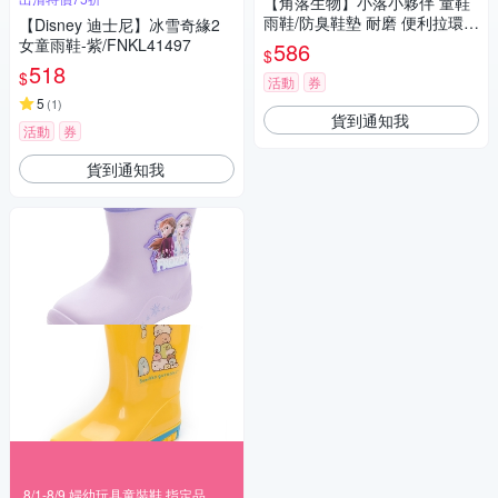
【角落生物】小落小夥伴 童鞋
雨鞋/防臭鞋墊 耐磨 便利拉環(S
【Disney 迪士尼】冰雪奇緣2
GKL20494黃色)
女童雨鞋-紫/FNKL41497
586
$
518
$
活動
券
5
(
1
)
貨到通知我
活動
券
貨到通知我
8/1-8/9 婦幼玩具童裝鞋 指定品滿999折100