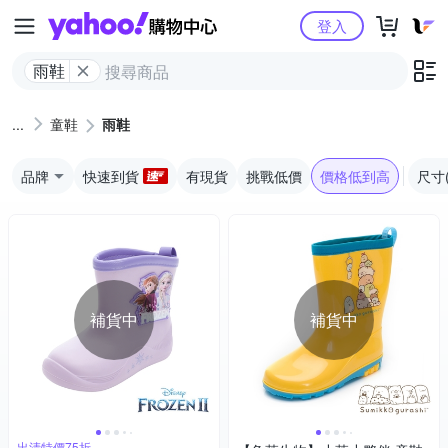
Yahoo購物中心
登入
雨鞋
童鞋
雨鞋
品牌
快速到貨
有現貨
挑戰低價
價格低到高
尺寸
補貨中
補貨中
出清特價75折