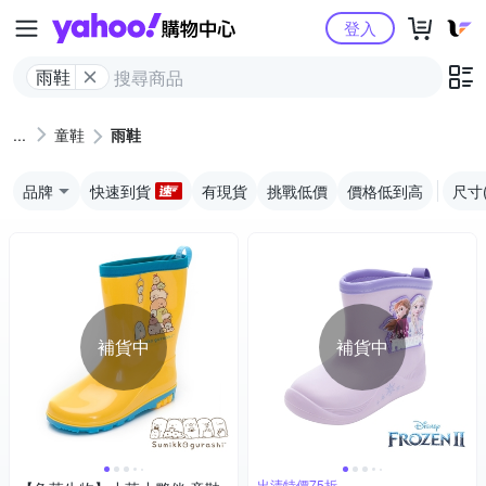
Yahoo購物中心
登入
雨鞋
童鞋
雨鞋
品牌
快速到貨
有現貨
挑戰低價
價格低到高
尺寸
補貨中
補貨中
出清特價75折