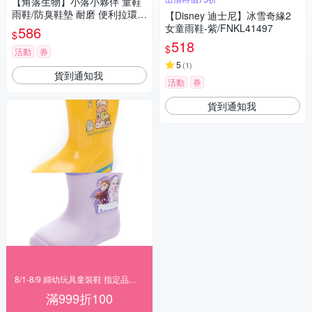
【角落生物】小落小夥伴 童鞋
雨鞋/防臭鞋墊 耐磨 便利拉環(S
【Disney 迪士尼】冰雪奇緣2
GKL20494黃色)
女童雨鞋-紫/FNKL41497
586
$
518
$
活動
券
5
(
1
)
貨到通知我
活動
券
貨到通知我
8/1-8/9 婦幼玩具童裝鞋 指定品滿999折100
滿999折100