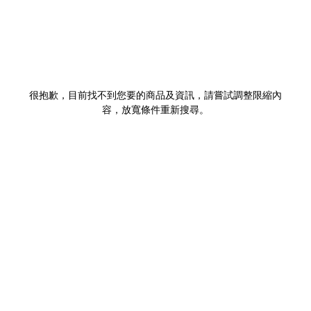
很抱歉，目前找不到您要的商品及資訊，請嘗試調整限縮內
容，放寬條件重新搜尋。