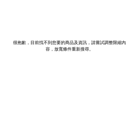
很抱歉，目前找不到您要的商品及資訊，請嘗試調整限縮內
容，放寬條件重新搜尋。