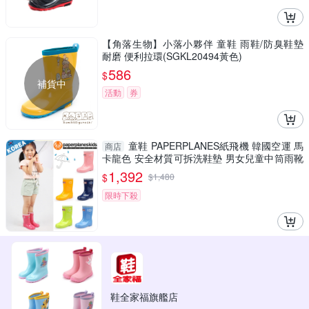
【角落生物】小落小夥伴 童鞋 雨鞋/防臭鞋墊
耐磨 便利拉環(SGKL20494黃色)
586
$
補貨中
活動
券
童鞋 PAPERPLANES紙飛機 韓國空運 馬
商店
卡龍色 安全材質可拆洗鞋墊 男女兒童中筒雨靴
【B7907764】
1,392
$
$
1,480
限時下殺
鞋全家福旗艦店