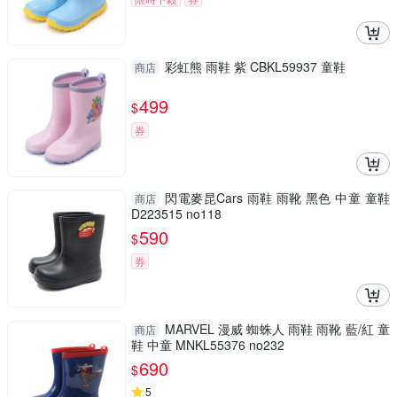
彩虹熊 雨鞋 紫 CBKL59937 童鞋
商店
499
$
券
閃電麥昆Cars 雨鞋 雨靴 黑色 中童 童鞋
商店
D223515 no118
590
$
券
MARVEL 漫威 蜘蛛人 雨鞋 雨靴 藍/紅 童
商店
鞋 中童 MNKL55376 no232
690
$
5