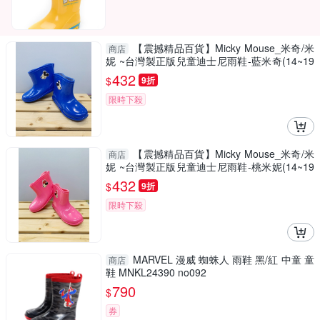
【震撼精品百貨】Micky Mouse_米奇/米
商店
妮 ~台灣製正版兒童迪士尼雨鞋-藍米奇(14~19
號)#17009
432
$
9折
限時下殺
【震撼精品百貨】Micky Mouse_米奇/米
商店
妮 ~台灣製正版兒童迪士尼雨鞋-桃米妮(14~19
號)#17008
432
$
9折
限時下殺
MARVEL 漫威 蜘蛛人 雨鞋 黑/紅 中童 童
商店
鞋 MNKL24390 no092
790
$
券