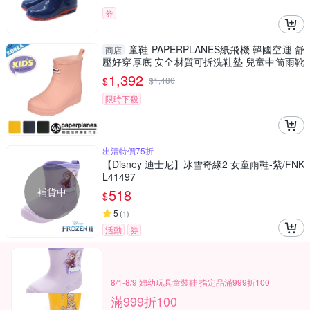
券
童鞋 PAPERPLANES紙飛機 韓國空運 舒
商店
壓好穿厚底 安全材質可拆洗鞋墊 兒童中筒雨靴
【B7907769】
1,392
$
$
1,480
限時下殺
出清特價75折
【Disney 迪士尼】冰雪奇緣2 女童雨鞋-紫/FNK
L41497
補貨中
518
$
5
(
1
)
活動
券
8/1-8/9 婦幼玩具童裝鞋 指定品滿999折100
滿999折100