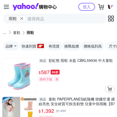
Yahoo購物中心
登入
雨鞋
童鞋
雨鞋
品牌
快速到貨
有現貨
挑戰低價
價格低到高
尺寸
彩虹熊 雨鞋 水藍 CBKL59936 中大童鞋
商店
587
$
86折
限時下殺
券
童鞋 PAPERPLANES紙飛機 韓國空運 繽
商店
紛亮色 安全材質可拆洗鞋墊 兒童中筒雨靴【B7
907766】
1,392
$
$
1,480