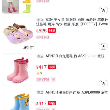
限時下殺
童鞋 男女童 洞洞鞋 雨鞋 布希鞋 穆勒鞋
商店
涼拖鞋 兩穿 防水 輕量 厚底【PRETTY】P-336
71
525
$
75折
限時下殺
ARNOR 白兔雨鞋 粉 ASKL60083 童鞋
商店
417
$
86折
5
限時下殺
券
ARNOR 長頸鹿雨鞋 藍 ASKL60086 童鞋
商店
417
$
86折
限時下殺
券