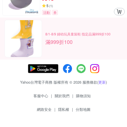
5
(
1
)
活動
券
8/1-8/9 婦幼玩具童裝鞋 指定品滿999折100
滿999折100
Yahoo台灣電子商務 版權所有 © 2026 服務條款(
更新
)
客服中心
|
關於我們
|
購物須知
網路安全
|
隱私權
|
分類地圖