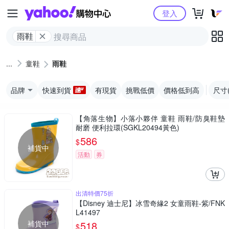
Yahoo購物中心
登入
雨鞋
童鞋
雨鞋
品牌
快速到貨
有現貨
挑戰低價
價格低到高
尺寸
【角落生物】小落小夥伴 童鞋 雨鞋/防臭鞋墊
耐磨 便利拉環(SGKL20494黃色)
586
$
補貨中
活動
券
出清特價75折
【Disney 迪士尼】冰雪奇緣2 女童雨鞋-紫/FNK
L41497
補貨中
518
$