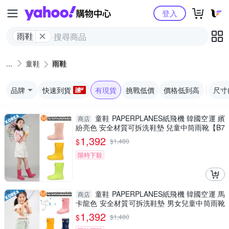
Yahoo購物中心
登入
雨鞋
童鞋
雨鞋
品牌
快速到貨
有現貨
挑戰低價
價格低到高
尺寸
童鞋 PAPERPLANES紙飛機 韓國空運 繽
商店
紛亮色 安全材質可拆洗鞋墊 兒童中筒雨靴【B7
907766】
1,392
$
$
1,480
限時下殺
童鞋 PAPERPLANES紙飛機 韓國空運 馬
商店
卡龍色 安全材質可拆洗鞋墊 男女兒童中筒雨靴
【B7907764】
1,392
$
$
1,480