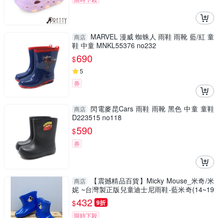
MARVEL 漫威 蜘蛛人 雨鞋 雨靴 藍/紅 童
商店
鞋 中童 MNKL55376 no232
690
$
5
券
閃電麥昆Cars 雨鞋 雨靴 黑色 中童 童鞋
商店
D223515 no118
590
$
券
【震撼精品百貨】Micky Mouse_米奇/米
商店
妮 ~台灣製正版兒童迪士尼雨鞋-藍米奇(14~19
號)#17009
432
$
9折
限時下殺