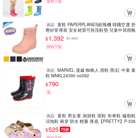
限時下殺
童鞋 PAPERPLANES紙飛機 韓國空運 舒
商店
壓好穿厚底 安全材質可拆洗鞋墊 兒童中筒雨靴
【B7907769】
1,392
$
$
1,480
限時下殺
MARVEL 漫威 蜘蛛人 雨鞋 黑/紅 中童 童
商店
鞋 MNKL24390 no092
790
$
券
童鞋 男女童 洞洞鞋 雨鞋 布希鞋 穆勒鞋
商店
涼拖鞋 兩穿 防水 輕量 厚底【PRETTY】P-336
71
525
$
75折
限時下殺