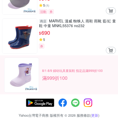
5
(
1
)
活動
券
MARVEL 漫威 蜘蛛人 雨鞋 雨靴 藍/紅 童
商店
鞋 中童 MNKL55376 no232
690
$
5
券
8/1-8/9 婦幼玩具童裝鞋 指定品滿999折100
滿999折100
Yahoo台灣電子商務 版權所有 © 2026 服務條款(
更新
)