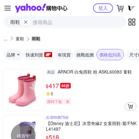
Yahoo購物中心
登入
雨鞋
童鞋
雨鞋
品牌
快速到貨
有現貨
挑戰低價
價格低到高
尺寸
ARNOR 白兔雨鞋 粉 ASKL60083 童鞋
商店
417
$
86折
5
限時下殺
券
出清特價75折
【Disney 迪士尼】冰雪奇緣2 女童雨鞋-紫/FNK
L41497
補貨中
518
$