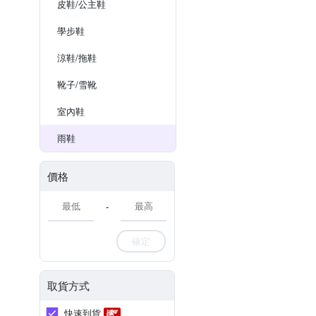
皮鞋/公主鞋
學步鞋
涼鞋/拖鞋
靴子/雪靴
室內鞋
雨鞋
價格
-
確定
取貨方式
快速到貨