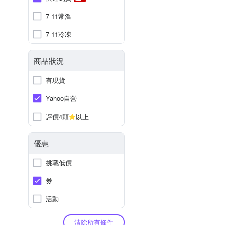
7-11常溫
7-11冷凍
商品狀況
有現貨
Yahoo自營
評價4顆
以上
優惠
挑戰低價
券
活動
清除所有條件