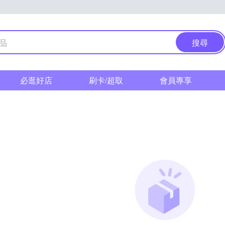
搜尋
必逛好店
刷卡/超取
會員專享