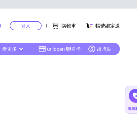
購物車
帳號綁定送
登入
看更多
uniopen 聯名卡
超贈點