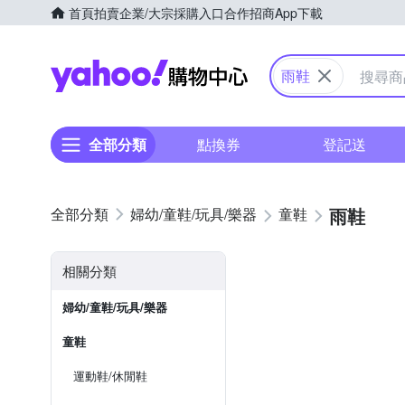
首頁
拍賣
企業/大宗採購入口
合作招商
App下載
Yahoo購物中心
雨鞋
全部分類
點換券
登記送
雨鞋
婦幼/童鞋/玩具/樂器
童鞋
相關分類
婦幼/童鞋/玩具/樂器
童鞋
運動鞋/休閒鞋