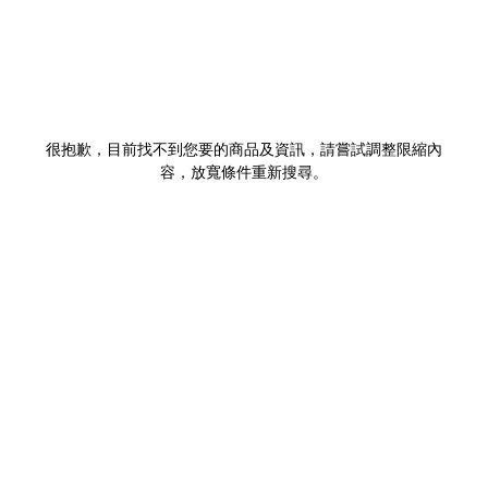
很抱歉，目前找不到您要的商品及資訊，請嘗試調整限縮內
容，放寬條件重新搜尋。