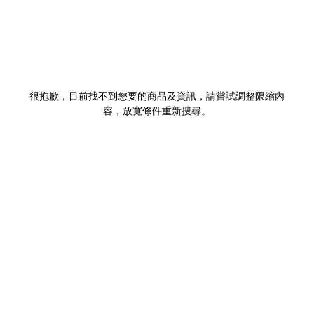
很抱歉，目前找不到您要的商品及資訊，請嘗試調整限縮內
容，放寬條件重新搜尋。