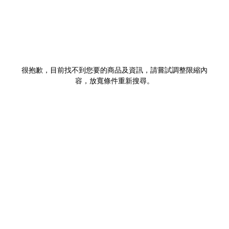
很抱歉，目前找不到您要的商品及資訊，請嘗試調整限縮內
容，放寬條件重新搜尋。