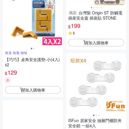
台灣製 Origin ST 防觸電
商店
插座安全蓋 插座貼 STONE
199
$
5
加入購物車
無臭 無毒 無味
【巧巧】桌角安全護墊-小(4入)
x2
129
$
券
加入購物車
iSFun 居家安全 抽屜門櫃防夾
安全鎖 一組4入