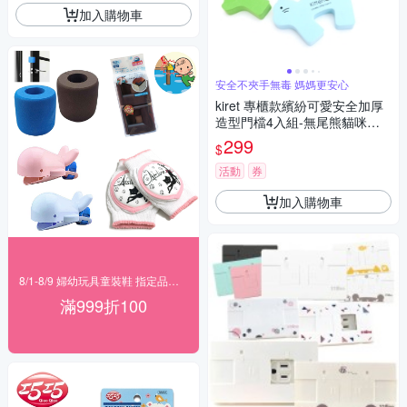
加入購物車
安全不夾手無毒 媽媽更安心
kiret 專櫃款繽紛可愛安全加厚
造型門檔4入組-無尾熊貓咪狗
狗幼教學習門擋
299
$
活動
券
加入購物車
8/1-8/9 婦幼玩具童裝鞋 指定品滿999折100
滿999折100