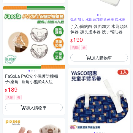
弧面加大 水龍頭加長延伸器 接水器
(1入)簡約白 弧面加大 水龍頭延
伸器 加長接水器 洗手輔助器 洗
手引水 集中
190
$
活動
券
加入購物車
FaSoLa PVC安全保護防撞櫃
子/桌角 -圓角小熊款4入組
189
$
活動
券
加入購物車