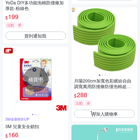
YoDa DIY多功能泡棉防撞條加
厚款-粉綠色
199
$
活動
券
貨到通知我
補貨中
月陽200cm加寬色彩繽紛自由
調寬萬用防撞條防撞泡棉超值2
入(S2082)
288
$
活動
券
加入購物車
3M全館8折UP
3M 兒童安全鎖扣
166
$