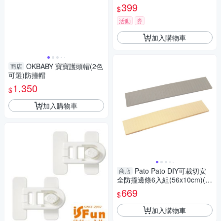
399
$
活動
券
加入購物車
OKBABY 寶寶護頭帽(2色
商店
可選)防撞帽
1,350
$
加入購物車
Pato Pato DIY可裁切安
商店
全防撞邊條6入組(56x10cm)(2
色可選)
669
$
加入購物車