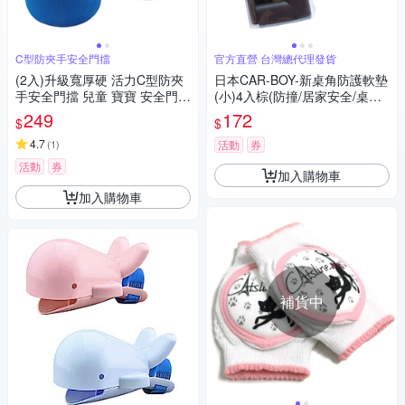
C型防夾手安全門擋
官方直營 台灣總代理發貨
(2入)升級寬厚硬 活力C型防夾
日本CAR-BOY-新桌角防護軟墊
手安全門擋 兒童 寶寶 安全門卡
(小)4入棕(防撞/居家安全/桌角/
門塞 防踫撞
幼兒安全/樂齡)
249
172
$
$
4.7
(
1
)
活動
券
活動
券
加入購物車
加入購物車
補貨中