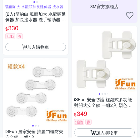
3M官方旗艦店
弧面加大 水龍頭加長延伸器 接水器
(2入)簡約白 弧面加大 水龍頭延
伸器 加長接水器 洗手輔助器 洗
手引水 集中
330
$
活動
券
加入購物車
iSFun 安全防護 旋鈕式多功能
對開式安全鎖 一組2入 顏色可
選
349
$
活動
券
iSFun 居家安全 抽屜門櫃防夾
加入購物車
安全鎖 一組4入