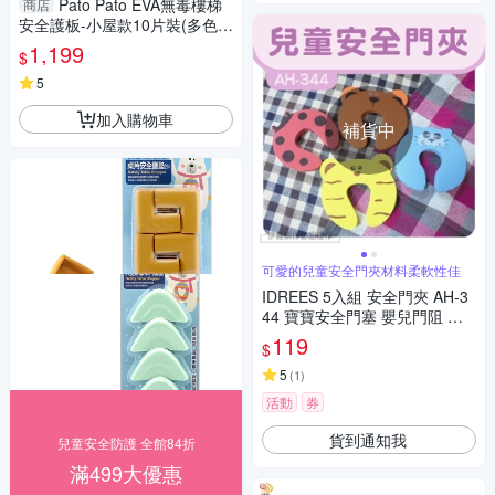
Pato Pato EVA無毒樓梯
商店
安全護板-小屋款10片裝(多色可
選)附收納袋附束帶|樓梯檔板|
1,199
$
樓梯間格檔板
5
加入購物車
補貨中
可愛的兒童安全門夾材料柔軟性佳
IDREES 5入組 安全門夾 AH-3
44 寶寶安全門塞 嬰兒門阻 門
擋 卡通門夾 防夾手 兒童安全門
119
$
夾
5
(
1
)
活動
券
貨到通知我
兒童安全防護 全館84折
滿499大優惠