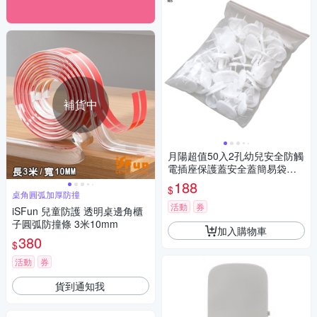
補貨中
月陽超值50入2孔幼兒安全防觸
電插座保護蓋安全蓋簡易袋包
裝(306)
188
$
桌角圓弧加厚防撞
活動
券
iSFun 兒童防護 透明桌邊角櫃
子圓弧防撞條 3米10mm
加入購物車
380
$
活動
券
貨到通知我