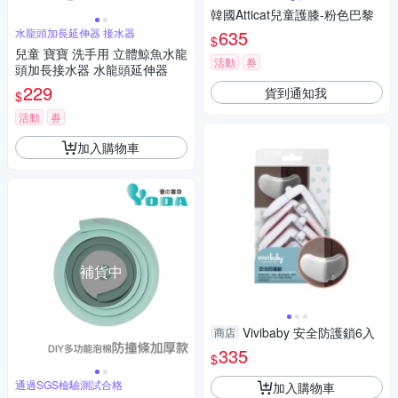
韓國Atticat兒童護膝-粉色巴黎
水龍頭加長延伸器 接水器
635
$
兒童 寶寶 洗手用 立體鯨魚水龍
活動
券
頭加長接水器 水龍頭延伸器
229
貨到通知我
$
活動
券
加入購物車
補貨中
Vivibaby 安全防護鎖6入
商店
335
$
通過SGS檢驗測試合格
加入購物車