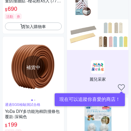
童防撞牆貼 -櫻花粉X5入 (77x7
0x厚0.7cm)
690
$
活動
券
加入購物車
補貨中
麗兒采家
現在可以追蹤你喜愛的商店！
通過SGS檢驗測試合格
YoDa DIY多功能泡棉防撞條包
覆款-深褐色
199
$