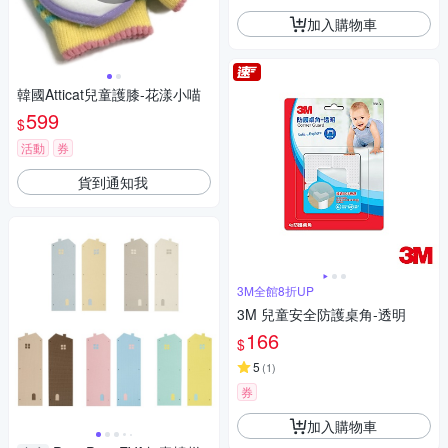
加入購物車
韓國Atticat兒童護膝-花漾小喵
599
$
活動
券
貨到通知我
3M全館8折UP
3M 兒童安全防護桌角-透明
166
$
5
(
1
)
券
加入購物車