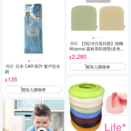
【預計8月底到貨】韓國
商店
Alzipmat 森林系防撞墊(多色可
選)防護墊
2,280
$
日本 CAR BOY 窗戶安全
商店
加入購物車
鎖
135
$
加入購物車