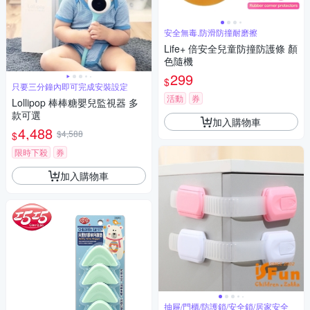
安全無毒,防滑防撞耐磨擦
Life+ 倍安全兒童防撞防護條 顏
色隨機
299
$
只要三分鐘內即可完成安裝設定
活動
券
Lollipop 棒棒糖嬰兒監視器 多
款可選
加入購物車
4,488
$4,588
$
限時下殺
券
加入購物車
抽屜/門櫃/防護鎖/安全鎖/居家安全