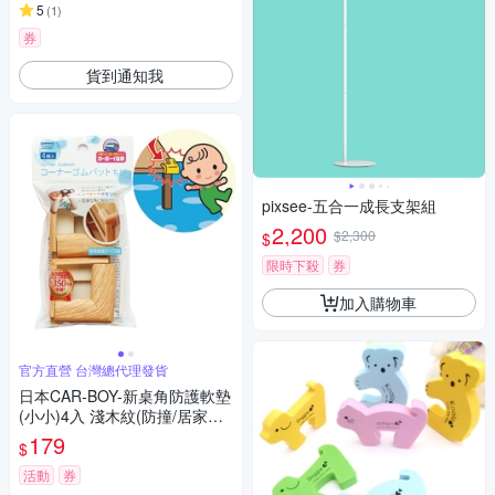
5
(
1
)
券
貨到通知我
pixsee-五合一成長支架組
2,200
$2,300
$
限時下殺
券
加入購物車
官方直營 台灣總代理發貨
日本CAR-BOY-新桌角防護軟墊
(小小)4入 淺木紋(防撞/居家安
全/桌角/幼兒安全/樂齡)
179
$
活動
券