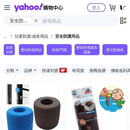
Yahoo購物中心
登入
安全防護
用品
兒童防護/成長用品
安全防護用品
全部
嬰幼防撞護具/
嬰幼防撞用品
防撞/門檔
嬰兒監聽器
分類
護膝
分類
品牌
快速到貨
有現貨
挑戰低價
價格低到