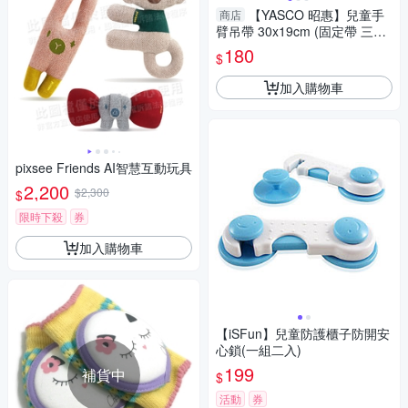
【YASCO 昭惠】兒童手
商店
臂吊帶 30x19cm (固定帶 三角
巾)
180
$
加入購物車
pixsee Friends AI智慧互動玩具
2,200
$2,300
$
限時下殺
券
加入購物車
【iSFun】兒童防護櫃子防開安
心鎖(一組二入)
199
補貨中
$
活動
券