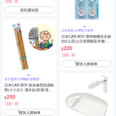
活動
券
貨到通知我
日本原裝 台灣官方直營
日本CAR-BOY-透明櫥櫃安全鎖
扣2入(防止任意開關及夾傷/適
用各式櫥櫃、衣櫥或電視櫃等
226
$
處)
活動
券
加入購物車
官方直營 台灣總代理發貨
日本CAR-BOY-新長條型防護軟
墊(小小)2入 淺木紋(防撞/居家
安全/桌角/幼兒安全/樂齡)
250
$
活動
券
加入購物車