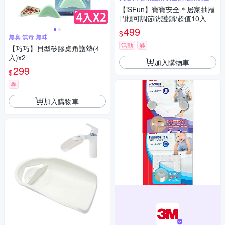
【iSFun】寶寶安全＊居家抽屜
門櫃可調節防護鎖/超值10入
499
$
無臭 無毒 無味
活動
券
【巧巧】貝型矽膠桌角護墊(4
入)x2
加入購物車
299
$
券
加入購物車