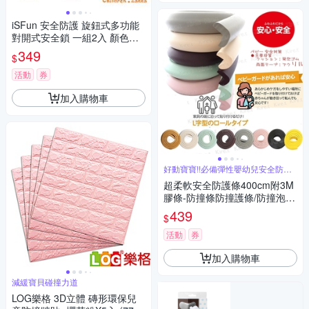
iSFun 安全防護 旋鈕式多功能
對開式安全鎖 一組2入 顏色可
選
349
$
活動
券
加入購物車
好動寶寶!!必備彈性嬰幼兒安全防護
條
超柔軟安全防護條400cm附3M
膠條-防撞條防撞護條/防撞泡棉
居家幼兒老人寵物必備
439
$
活動
券
加入購物車
減緩寶貝碰撞力道
LOG樂格 3D立體 磚形環保兒