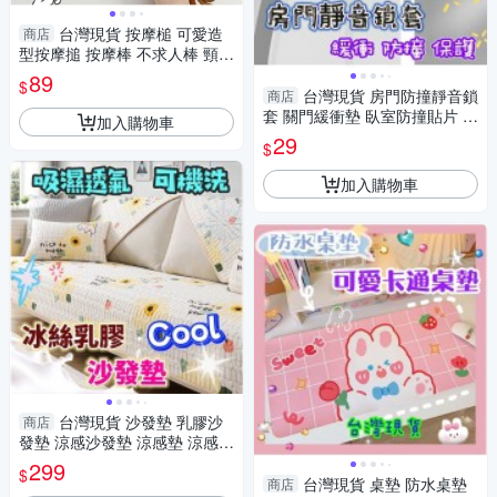
台灣現貨 按摩槌 可愛造
商店
型按摩搥 按摩棒 不求人棒 頸肩
經絡槌 敲背棒
89
$
台灣現貨 房門防撞靜音鎖
商店
套 關門緩衝墊 臥室防撞貼片 靜
加入購物車
音門套 防夾手門檔
29
$
加入購物車
台灣現貨 沙發墊 乳膠沙
商店
發墊 涼感沙發墊 涼感墊 涼感冰
涼墊 冰絲沙發墊
299
$
台灣現貨 桌墊 防水桌墊
商店