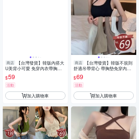
【台灣發貨】韓版內搭大
【台灣發貨】韓版不規則
商店
商店
U美背小可愛 免穿內衣帶胸墊
舒適吊帶背心 帶胸墊免穿內衣
小可愛 背心 衣服 女裝 上衣【V
小可愛 背心 衣服 女裝 上衣【V
59
69
$
$
92】
200】
活動
活動
加入購物車
加入購物車