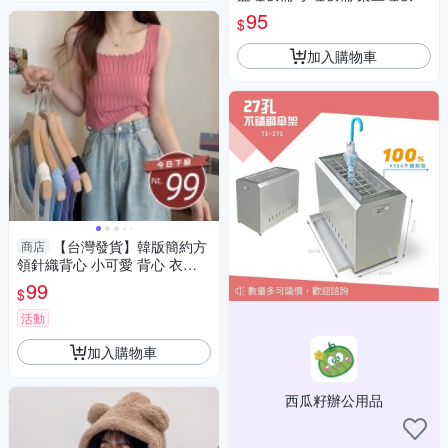
按壓垃圾桶
95
$
加入購物車
【台灣發貨】韓版簡約方
商店
領針織背心 小可愛 背心 衣
服 女裝 上衣【V366】
99
$
活動
加入購物車
西瓜籽辦公用品