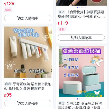
服 女裝 上衣【V329】
129
$
活動
【台灣發貨】韓版百搭顯
商店
瘦吊帶針織背心 小可愛 背心 衣
加入購物車
服 女裝 上衣【V419】
119
$
活動
加入購物車
牙膏置物架 浴室牆上收納
商店
架 免打孔 牙膏夾 擠壓神器
95
$
加入購物車
台灣現貨 桌面垃圾桶 彈
商店
蓋垃圾桶 小垃圾桶 桌上垃圾桶