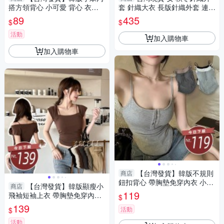
搭方領背心 小可愛 背心 衣
套 針織大衣 長版針織外套 連帽
服 女裝 上衣【V222】
外套 慵懶寬鬆毛衣外套
89
435
$
$
活動
加入購物車
加入購物車
【台灣發貨】韓版不規則
商店
鈕扣背心 帶胸墊免穿內衣 小可
【台灣發貨】韓版顯瘦小
商店
愛 背心 衣服 女裝 上衣【V43
119
飛袖短袖上衣 帶胸墊免穿內衣
$
5】
小可愛 背心 衣服 女裝 上衣【T
139
活動
$
683】
活動