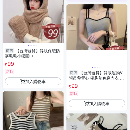
【台灣發貨】韓版保暖防
商店
寒毛毛小熊圍巾
99
$
活動
【台灣發貨】韓版運動V
商店
領吊帶背心 帶胸墊免穿內衣 小
加入購物車
可愛 背心 衣服 女裝 上衣【V2
99
$
49】
活動
加入購物車