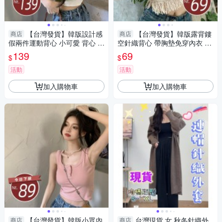
【台灣發貨】韓版設計感
【台灣發貨】韓版露背鏤
商店
商店
假兩件運動背心 小可愛 背心 衣
空針織背心 帶胸墊免穿內衣 小
服 女裝 上衣【V421】
可愛 背心 衣服 女裝 上衣【V3
139
69
$
$
03】
活動
活動
加入購物車
加入購物車
【台灣發貨】韓版小眾內
台灣現貨 女 秋冬針織外
商店
商店