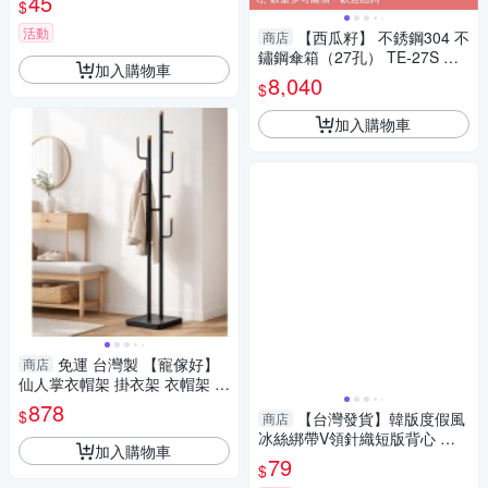
45
$
活動
【西瓜籽】 不銹鋼304 不
商店
鏽鋼傘箱（27孔） TE-27S 傘
加入購物車
架 傘桶 辦公 雨傘 收納 台灣製
8,040
$
造
加入購物車
免運 台灣製 【寵傢好】
商店
仙人掌衣帽架 掛衣架 衣帽架 多
功能掛衣架
878
$
【台灣發貨】韓版度假風
商店
冰絲綁帶V領針織短版背心 小
加入購物車
可愛 背心 衣服 女裝 上衣【V1
79
$
18】