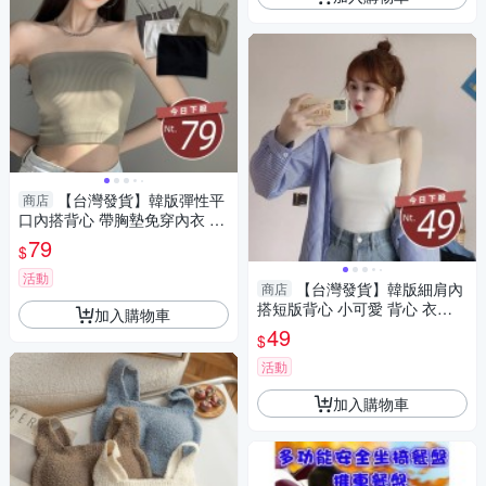
【台灣發貨】韓版彈性平
商店
口內搭背心 帶胸墊免穿內衣 肩
帶可拆 小可愛 背心 衣服 女
79
$
裝 上衣【V1
活動
【台灣發貨】韓版細肩內
商店
搭短版背心 小可愛 背心 衣
加入購物車
服 女裝 上衣【V117】
49
$
活動
加入購物車