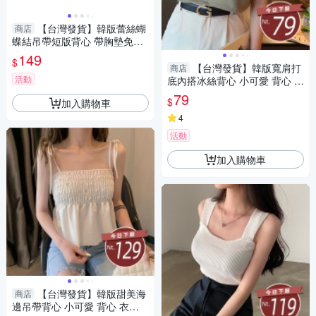
【台灣發貨】韓版蕾絲蝴
商店
蝶結吊帶短版背心 帶胸墊免穿
內衣 小可愛 背心 衣服 女裝 上
149
$
衣【V429
【台灣發貨】韓版寬肩打
商店
活動
底內搭冰絲背心 小可愛 背心 衣
服 女裝 上衣【V322】
79
$
加入購物車
4
活動
加入購物車
【台灣發貨】韓版甜美海
商店
邊吊帶背心 小可愛 背心 衣