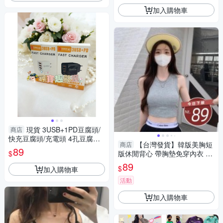
加入購物車
現貨 3USB+1PD豆腐頭/
商店
快充豆腐頭/充電頭 4孔豆腐頭
【台灣發貨】韓版美胸短
商店
快速出貨 黑色/白色隨機出貨 H
89
$
版休閒背心 帶胸墊免穿內衣 小
02-1
可愛 背心 衣服 女裝 上衣【V2
89
$
加入購物車
34】
活動
加入購物車