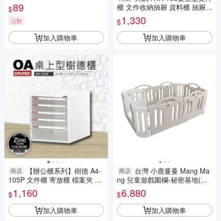
愛 背心 衣服 女裝 上衣【V30
89
櫃 文件收納抽屜 資料櫃 抽屜櫃
$
5】
辦公室收納 文件櫃 公文櫃 橫向
1,330
活動
$
A4文件櫃 台
加入購物車
加入購物車
【辦公櫃系列】樹德 A4-
台灣 小鹿蔓蔓 Mang Ma
商店
商店
105P 文件櫃 寄放櫃 檔案夾 文
ng 兒童遊戲圍欄-秘密基地(擴
具收納 收納櫃 文具櫃
充版) (灰白+門鎖)
1,160
6,880
$
$
加入購物車
加入購物車