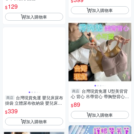
$
129
$
加入購物車
加入購物車
台灣現貨免運 U型美背背
商店
心 背心 吊帶背心 帶胸墊背心
台灣現貨免運 嬰兒床尿布
商店
運動背心 細肩帶小可愛
掛袋 立體尿布收納袋 嬰兒床掛
89
$
袋 嬰兒床收納袋 尿布收納袋
339
$
加入購物車
加入購物車