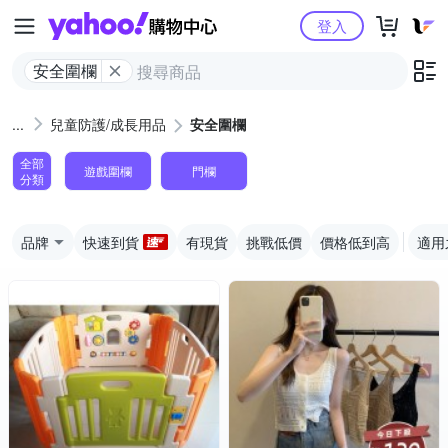
Yahoo購物中心
登入
安全圍欄
兒童防護/成長用品
安全圍欄
全部
遊戲圍欄
門欄
分類
品牌
快速到貨
有現貨
挑戰低價
價格低到高
適用