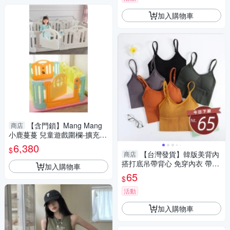
加入購物車
【含門鎖】Mang Mang
商店
小鹿蔓蔓 兒童遊戲圍欄-擴充
版-2色【六甲媽咪】
6,380
$
【台灣發貨】韓版美背內
商店
搭打底吊帶背心 免穿內衣 帶胸
加入購物車
墊 小可愛 背心 衣服 女裝 上衣
65
$
【V145】
活動
加入購物車