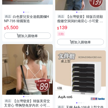
白色嬰兒安全遊戲圍欄H
【台灣發貨】韓版百搭顯
商店
商店
NP-735 韓國製造
瘦鏤空洞洞針織背心 小可愛 背
心 衣服 女裝 上衣【V264】
5,500
139
$
$
活動
加入購物車
加入購物車
【台灣發貨】韓版美背交
商店
叉背心 帶胸墊免穿內衣 小可
天鋼 A4A-106桌上型文件
商店