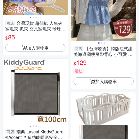
台灣現貨 超仙氣 人魚夾
商店
鯊魚夾 抓夾 交叉鯊魚夾 珍珠抓
夾 麻花夾 髮夾 髮箍
85
$
加入購物車
【台灣發貨】韓版法式甜
商店
美海邊顯瘦吊帶背心 小可愛 背
心 衣服 女裝 上衣【V329】
129
$
活動
加入購物車
瑞典 Lascal KiddyGuard
商店
®Accent™ 多功能隱形安全門