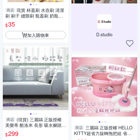
現貨 杯蓋刷 水壺刷 清潔
商店
刷 刷子 縫隙刷 瓶蓋刷 奶瓶刷
奶嘴刷 杯蓋刷子 小刷子 杯蓋清
35
$
潔刷
D.studio
加入購物車
(現貨) 三麗鷗 正版授權
商店
美樂蒂 酷洛米 長形 吸水腳踏墊
三麗鷗 正版授權 HELLO
商店
吸水軟墊 防滑墊 吸水軟地墊 加
299
KITTY超省力旋轉拖把組 省力
$
長版吸水
拖把 懶人拖