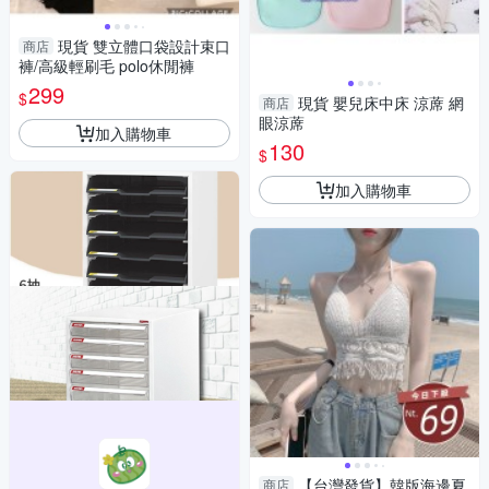
現貨 雙立體口袋設計束口
商店
褲/高級輕刷毛 polo休閒褲
299
$
現貨 嬰兒床中床 涼蓆 網
商店
眼涼蓆
加入購物車
130
$
加入購物車
【台灣發貨】韓版海邊夏
商店