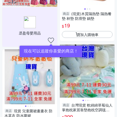
(現貨)木質隔熱墊 隔熱餐
商店
墊 杯墊 防滑墊 鍋墊
19
$
丞盈母嬰用品
加入購物車
現在可以追蹤你喜愛的商店！
台灣現貨 軟綿綿草莓仙人
商店
掌抱枕家居靠墊抱枕空調毯二
現貨 兒童圍裙畫畫衣 防
商店
合一 聖誕禮物 交換禮物
水罩衣 防水圍裙
399