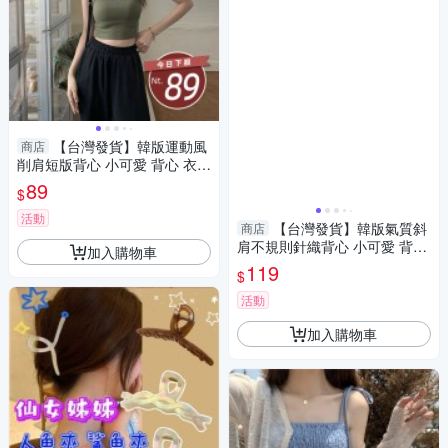
【台灣發貨】韓版運動風
商店
削肩短版背心 小可愛 背心 衣
服 女裝 上衣【V274】
89
$
活動
【台灣發貨】韓版氣質斜
商店
肩不規則針織背心 小可愛 背
加入購物車
心 衣服 女裝 上衣【V252】
119
$
活動
加入購物車