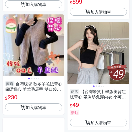
899
$
加入購物車
加入購物車
台灣現貨 秋冬羊羔絨背心
商店
保暖背心 羊羔毛馬甲 雙口袋絨
【台灣發貨】韓版美背短
商店
毛背心 顯瘦百搭 韓系寬鬆背心
230
版背心 帶胸墊免穿內衣 小可
$
QQ毛
愛 背心 衣服 女裝 上衣【V15
49
$
加入購物車
4】
活動
加入購物車