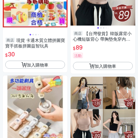
【台灣發貨】韓版露背小
商店
心機短版背心 帶胸墊免穿內衣
現貨 卡通木質立體拼圖寶
商店
小可愛 背心 衣服 女裝 上衣【V
寶手抓板拼圖益智玩具
89
$
276】
30
$
活動
加入購物車
加入購物車