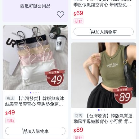
季度假風鏤空背心 帶胸墊免穿
西瓜籽辦公用品
內衣 小可愛 背心 衣服 女裝 上
69
$
衣【V303
活動
加入購物車
【台灣發貨】韓版無痕冰
商店
絲美背吊帶背心 帶胸墊免穿內
衣 小可愛 背心 衣服 女裝 上衣
49
$
【V206】
【台灣發貨】韓版氣質運
商店
活動
動風字母短版背心 小可愛 背
心 衣服 女裝 上衣【V274】
89
$
加入購物車
活動