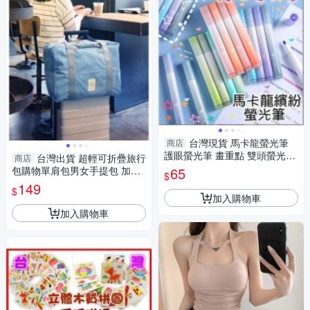
台灣現貨 馬卡龍螢光筆
商店
護眼螢光筆 畫重點 雙頭螢光筆
台灣出貨 超輕可折疊旅行
商店
標記筆 彩 繪畫 記號筆 重點筆
包購物單肩包男女手提包 加大
65
$
行李包
149
$
加入購物車
加入購物車