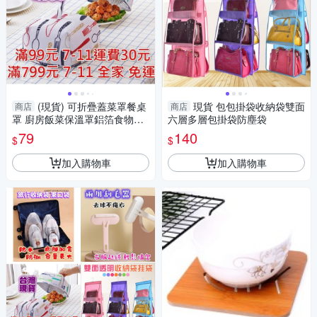
(現貨) 可折疊蓋菜罩餐桌
現貨 包包掛袋收納袋雙面
商店
商店
罩 廚房飯菜保溫罩鋁箔食物罩
六層多層包掛袋防塵袋
餐桌防塵罩 餐罩
79
140
$
$
加入購物車
加入購物車