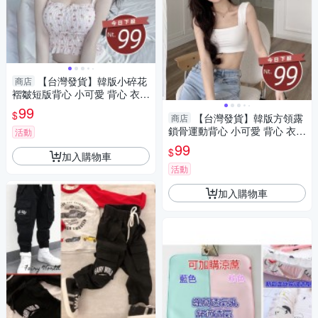
【台灣發貨】韓版小碎花
商店
褶皺短版背心 小可愛 背心 衣
服 女裝 上衣【V349】
99
$
【台灣發貨】韓版方領露
商店
鎖骨運動背心 小可愛 背心 衣
活動
服 女裝 上衣【V202】
99
$
加入購物車
活動
加入購物車