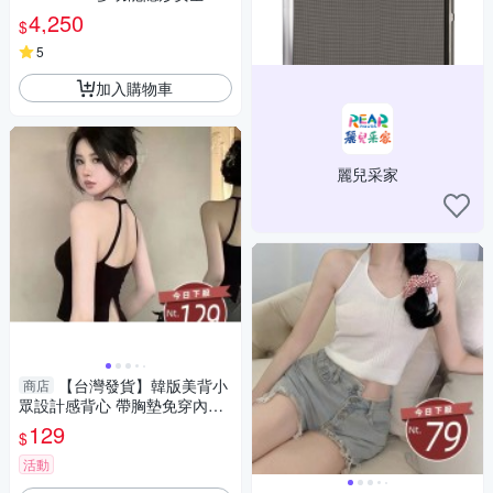
欄(100cm) 黑色
4,250
$
5
加入購物車
麗兒采家
【台灣發貨】韓版美背小
商店
眾設計感背心 帶胸墊免穿內衣
小可愛 背心 衣服 女裝 上衣【V
129
$
384】
活動