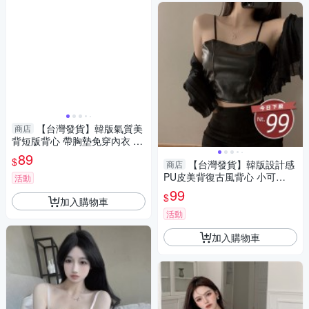
【台灣發貨】韓版氣質美
商店
背短版背心 帶胸墊免穿內衣 小
可愛 背心 衣服 女裝 上衣【V2
89
$
【台灣發貨】韓版設計感
商店
76】
PU皮美背復古風背心 小可
活動
愛 背心 衣服 女裝 上衣【V17
99
$
加入購物車
4】
活動
加入購物車