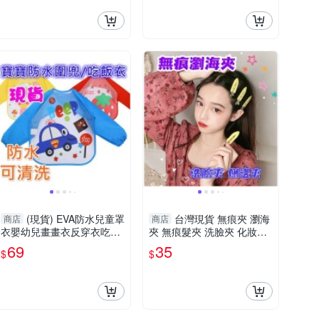
(現貨) EVA防水兒童罩
台灣現貨 無痕夾 瀏海
商店
商店
衣嬰幼兒畫畫衣反穿衣吃飯
夾 無痕髮夾 洗臉夾 化妝夾
衣
側邊夾 瀏海固定夾
69
35
$
$