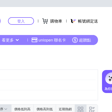
購物車
帳號綁定送
登入
看更多
uniopen 聯名卡
超贈點
兒童遊戲圍欄
兒童圍欄
嬰幼兒防護安全鎖
更多
序
價格低到高
價格高到低
近期熱銷