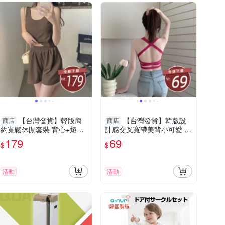
【台灣發貨】韓版簡
【台灣發貨】韓版設
商店
商店
約寬鬆休閒套裝 背心+短褲
計感交叉寬帶美背小可愛 帶
小可愛 背心 衣服 女裝 上衣
胸墊免穿內衣 小可愛 背
179
69
$
$
【S217】
心 衣服 女裝 上衣【V25
活動
活動