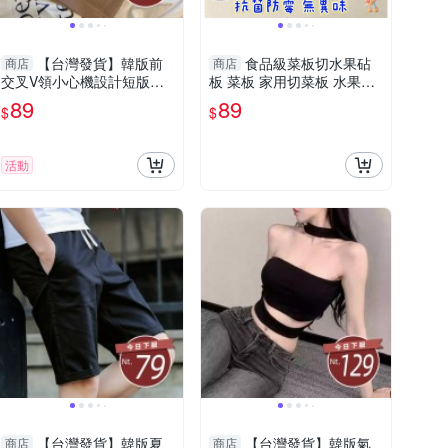
【台灣發貨】韓版前
食品級菜板切水果砧
商店
商店
交叉V領小心機設計短版背
板 菜板 家用切菜板 水果墊
心 帶胸墊免穿內衣 小可
板 雙面可用 磨泥板 防滑切
89
89
$
$
愛 背心 衣服 女裝 上衣
菜板
活動
【台灣發貨】韓版夏
【台灣發貨】韓版氣
商店
商店