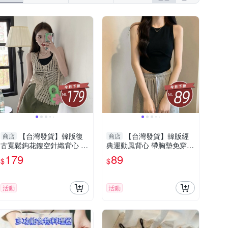
【台灣發貨】韓版復
【台灣發貨】韓版經
商店
商店
古寬鬆鉤花鏤空針織背心 小
典運動風背心 帶胸墊免穿內
可愛 背心 衣服 女裝 上衣
衣 小可愛 背心 衣服 女裝 上
179
89
$
$
【V302】
衣【V234】
活動
活動