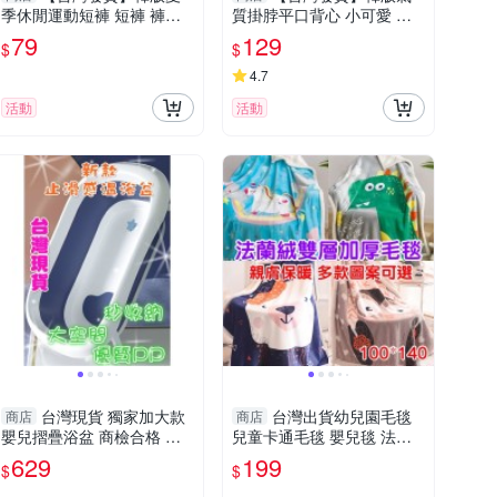
季休閒運動短褲 短褲 褲
質掛脖平口背心 小可愛 背
子 男裝【P348】
心 衣服 女裝 上衣【V409】
79
129
$
$
4.7
活動
活動
台灣現貨 獨家加大款
台灣出貨幼兒園毛毯
商店
商店
嬰兒摺疊浴盆 商檢合格 嬰
兒童卡通毛毯 嬰兒毯 法蘭
兒澡盆寶寶嬰兒浴盆 寶寶浴
絨毯 成人毛毯 生日禮物 聖
629
199
$
$
盆
誕禮物 被子毯子