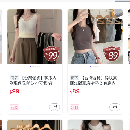
【台灣發貨】韓版內
【台灣發貨】韓版素
商店
商店
刷毛保暖背心 小可愛 背
面短版寬肩帶背心 免穿內衣
心 衣服 女裝 上衣【V171】
胸墊 小可愛 背心 衣服 女
99
89
$
$
裝 上衣【V234】
活動
活動