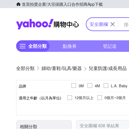
首頁
拍賣
企業/大宗採購入口
合作招商
App下載
Yahoo購物中心
安全圍欄
全部分類
點換券
登記送
婦幼/童鞋/玩具/樂器
兒童防護/成長用品
3M
4M
L.A. Baby
品牌
12個月以上
0個月~3個月
適用之年齡（以月為單位)
品牌名稱
地墊/爬行墊/遊戲地墊
嬰幼
種類
其他
安全圍欄 838 筆結果
相關分類