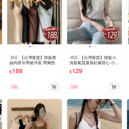
【台灣發貨】韓版蕾
【台灣發貨】韓版小
商店
商店
絲內搭吊帶裙洋裝 帶胸墊免
清新氣質露肩針織背心 小可
穿內衣 小可愛 背心 衣服 女
愛 背心 衣服 女裝 上衣【V3
188
129
$
$
裝 上衣【V358】
1】
活動
活動