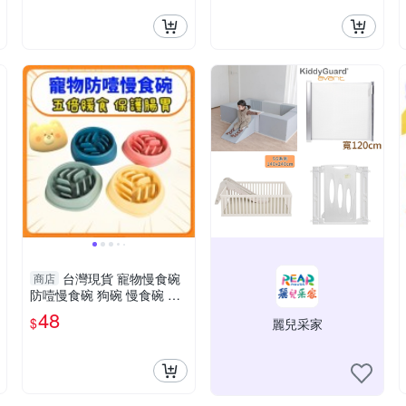
台灣現貨 寵物慢食碗
商店
防噎慢食碗 狗碗 慢食碗 貓
碗 寵物碗 飼料碗 減肥碗
48
$
麗兒采家