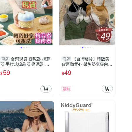
台灣現貨 蒜泥器 搗蒜
【台灣發貨】韓版美
商店
商店
器 手拉式搗蒜器 磨泥器 絞
背運動背心 帶胸墊免穿內衣
肉機 切蒜器 切蒜神器
小可愛 背心 衣服 女裝 上衣
59
49
$
$
【V104】
活動