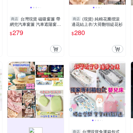
台灣現貨 磁吸窗簾 帶
(現貨) 純棉花瓣摺滾
商店
商店
網兜汽車窗簾 汽車遮陽窗簾
邊花結上衣/大荷翻領緹花衫
抗UV遮陽簾 防曬汽車遮陽
279
280
$
$
簾 吸盤車用窗簾 汽車
台灣現貨免運箱包式
商店