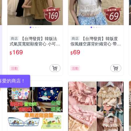
【台灣發貨】韓版法
【台灣發貨】韓版度
商店
商店
式氣質寬鬆顯瘦背心 小可
假風鏤空露背針織背心 帶胸
愛 背心 衣服 女裝 上衣【V3
墊 小可愛 背心 衣服 女裝 上
169
69
$
$
13】
衣【V303】
活動
活動
喜愛的商店！