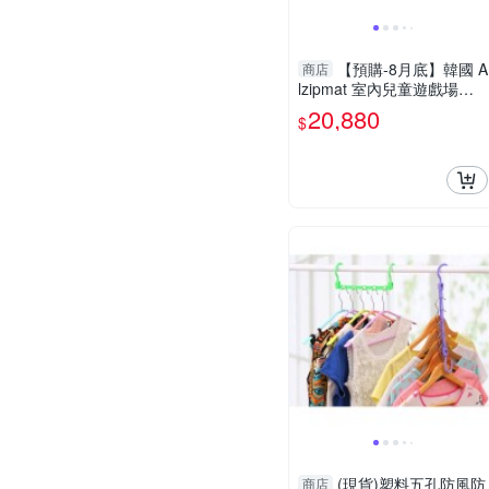
【預購-8月底】韓國 A
商店
lzipmat 室內兒童遊戲場大
全配-SG系列-140x240cm
20,880
$
(地墊+遊戲場+溜滑梯)
(現貨)塑料五孔防風防
商店