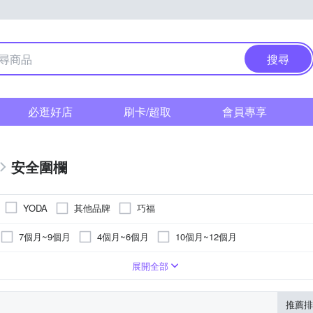
搜尋
必逛好店
刷卡/超取
會員專享
安全圍欄
其他品牌
巧福
YODA
7個月~9個月
4個月~6個月
10個月~12個月
兒門欄
嬰幼兒床欄
嬰幼兒防夾門擋
嬰幼兒防撞護具
展開全部
推薦排