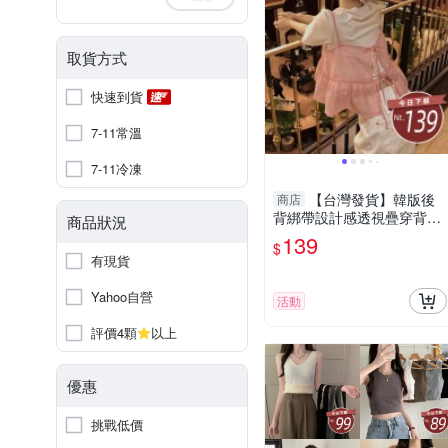
取貨方式
快速到貨
7-11常溫
7-11冷凍
【台灣發貨】韓版後
商店
背綁帶設計感透視疊穿背心
商品狀況
小可愛 背心 衣服 女裝 上衣
139
$
【V425】
有現貨
Yahoo自營
活動
評價4顆
以上
優惠
挑戰低價