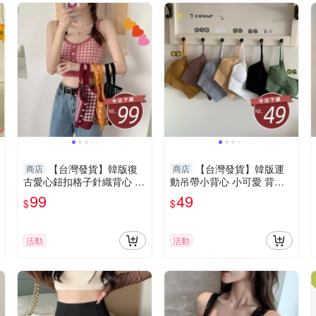
【台灣發貨】韓版復
【台灣發貨】韓版運
商店
商店
古愛心鈕扣格子針織背心 小
動吊帶小背心 小可愛 背
可愛 背心 衣服 女裝 上衣
心 衣服 女裝 上衣【V104】
99
49
$
$
【V198】
活動
活動