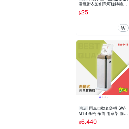
滑魔術衣架創意可旋轉接頭
分類整理晾曬衣架
25
$
雨傘自動套袋機 SW-
商店
M1B 傘桶 傘筒 雨傘架 雨傘
筒 雨傘收納桶 雨傘收納筒
6,440
$
集水桶 傘 雨具 傘架 雨傘