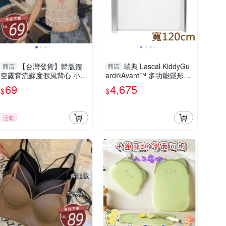
【台灣發貨】韓版鏤
瑞典 Lascal KiddyGu
商店
商店
空露背流蘇度假風背心 小可
ard®Avant™ 多功能隱形安
愛 背心 衣服 女裝 上衣【V3
全門欄(120cm) 白色
69
4,675
$
$
03】
活動