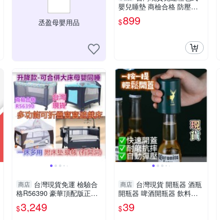
嬰兒睡墊 商檢合格 防壓睡
窩 獨家專利設計床中床 可
899
$
丞盈母嬰用品
收納 箱包式床中床
台灣現貨免運 檢驗合
台灣現貨 開瓶器 酒瓶
商店
商店
格R56390 豪華頂配版正品
開瓶器 啤酒開瓶器 飲料開
Hanibe遊戲床 摺疊遊戲床
瓶器 按壓式開瓶器 省力開
3,249
39
$
$
嬰兒床 遊戲圍欄 嬰兒床
瓶器