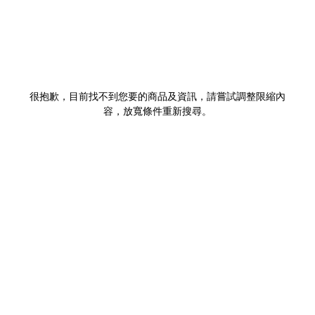
很抱歉，目前找不到您要的商品及資訊，請嘗試調整限縮內
容，放寬條件重新搜尋。