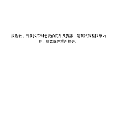
很抱歉，目前找不到您要的商品及資訊，請嘗試調整限縮內
容，放寬條件重新搜尋。