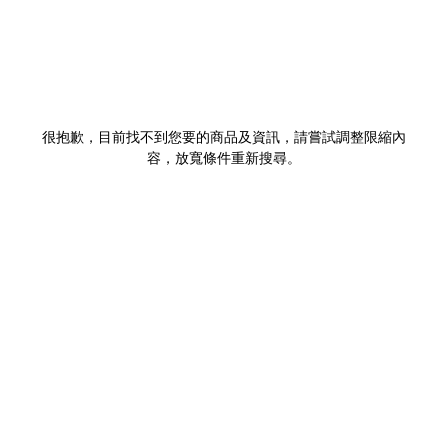
很抱歉，目前找不到您要的商品及資訊，請嘗試調整限縮內
容，放寬條件重新搜尋。