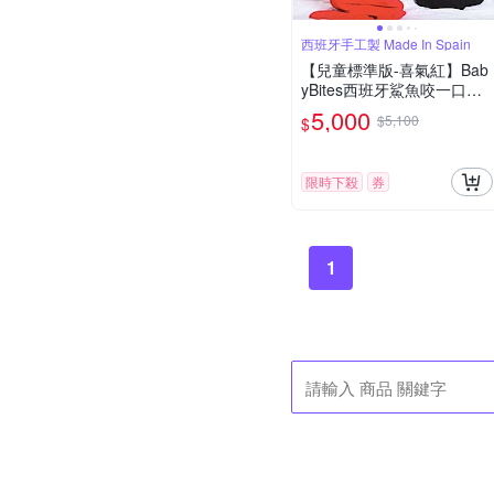
西班牙手工製 Made In Spain
【兒童標準版-喜氣紅】Bab
yBites西班牙鯊魚咬一口多
功能睡袋
5,000
$5,100
$
限時下殺
券
1