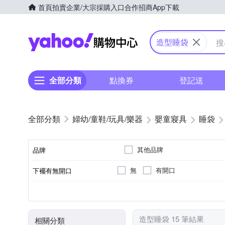
首頁
拍賣
企業/大宗採購入口
合作招商
App下載
Yahoo購物中心
造型睡袋
全部分類
點換券
登記送
婦幼/童鞋/玩具/樂器
嬰童寢具
睡袋
其他品牌
品牌
無
有開口
下襬有無開口
品牌名稱
棉
拉鍊
睡袋式
0歲以上
聚酯纖維
直接套上
肚圍/腹卷
3歲以上
套
主材質
穿著方式
款式
適用對象
顏色
造型睡袋 15 筆結果
相關分類