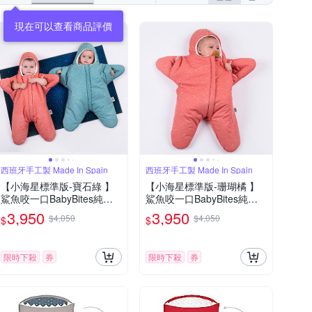
現在可以查看商品評價
西班牙手工製 Made In Spain
西班牙手工製 Made In Spain
【小海星標準版-寶石綠 】
【小海星標準版-珊瑚橘 】
鯊魚咬一口BabyBites純棉
鯊魚咬一口BabyBites純棉
嬰幼兒睡袋
嬰幼兒睡袋
3,950
3,950
$4,050
$4,050
$
$
限時下殺
券
限時下殺
券