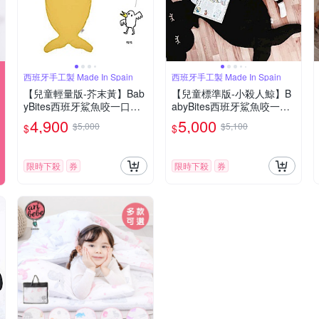
西班牙手工製 Made In Spain
西班牙手工製 Made In Spain
【兒童輕量版-芥末黃】Bab
【兒童標準版-小殺人鯨】B
yBites西班牙鯊魚咬一口多
abyBites西班牙鯊魚咬一口
功能睡袋
多功能睡袋
4,900
5,000
$5,000
$5,100
$
$
限時下殺
券
限時下殺
券