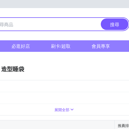
搜尋
必逛好店
刷卡/超取
會員專享
造型睡袋
腳式
無袖式
複合式
展開全部
推薦排