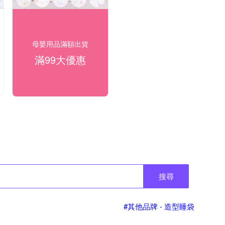
母嬰用品滿額出貨
滿99大優惠
搜尋
#其他品牌 - 造型睡袋