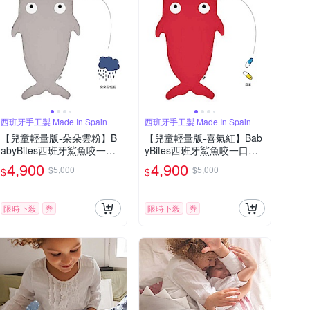
西班牙手工製 Made In Spain
西班牙手工製 Made In Spain
【兒童輕量版-朵朵雲粉】B
【兒童輕量版-喜氣紅】Bab
abyBites西班牙鯊魚咬一口
yBites西班牙鯊魚咬一口多
多功能睡袋
功能睡袋
4,900
4,900
$5,000
$5,000
$
$
限時下殺
券
限時下殺
券