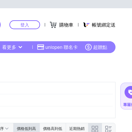
購物車
帳號綁定送
登入
看更多
uniopen 聯名卡
超贈點
序
價格低到高
價格高到低
近期熱銷