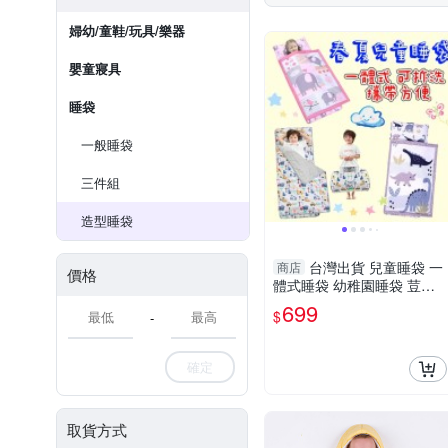
婦幼/童鞋/玩具/樂器
嬰童寢具
睡袋
一般睡袋
三件組
造型睡袋
台灣出貨 兒童睡袋 一
商店
價格
體式睡袋 幼稚園睡袋 荳荳
睡袋 防踢睡袋 幼兒園睡袋
699
$
-
確定
取貨方式