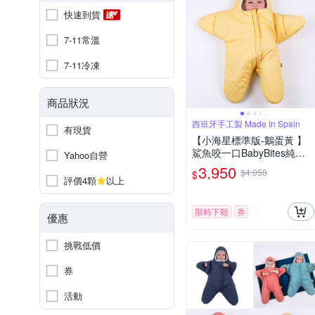
快速到貨
7-11常溫
7-11冷凍
商品狀況
西班牙手工製 Made In Spain
有現貨
【小海星標準版-鵝蛋黃 】
鯊魚咬一口BabyBites純棉
Yahoo自營
嬰幼兒睡袋
3,950
$4,050
$
評價4顆
以上
限時下殺
券
優惠
挑戰低價
券
活動