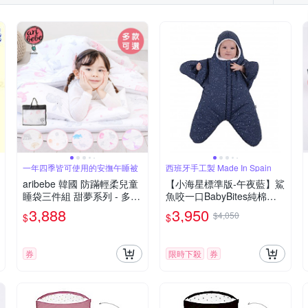
一年四季皆可使用的安撫午睡被
西班牙手工製 Made In Spain
aribebe 韓國 防蹣輕柔兒童
【小海星標準版-午夜藍】鯊
睡袋三件組 甜夢系列 - 多款
魚咬一口BabyBites純棉嬰
可選
幼兒睡袋
3,888
3,950
$4,050
$
$
券
限時下殺
券