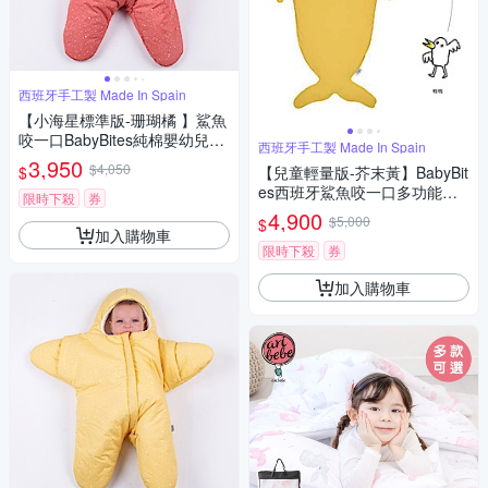
西班牙手工製 Made In Spain
【小海星標準版-珊瑚橘 】鯊魚
咬一口BabyBites純棉嬰幼兒睡
西班牙手工製 Made In Spain
袋
3,950
$4,050
$
【兒童輕量版-芥末黃】BabyBit
es西班牙鯊魚咬一口多功能睡
限時下殺
券
袋
4,900
$5,000
$
加入購物車
限時下殺
券
加入購物車