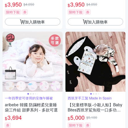
袋
袋
3,950
3,950
$4,050
$4,050
$
$
限時下殺
券
限時下殺
券
加入購物車
加入購物車
一年四季皆可使用的安撫午睡被
西班牙手工製 Made In Spain
aribebe 韓國 防蹣輕柔兒童睡
【兒童標準版-小殺人鯨】Baby
袋三件組 甜夢系列 - 多款可選
Bites西班牙鯊魚咬一口多功能
睡袋
3,694
5,000
$5,100
$
$
券
限時下殺
券