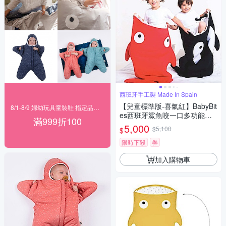
西班牙手工製 Made In Spain
【兒童標準版-喜氣紅】BabyBit
8/1-8/9 婦幼玩具童裝鞋 指定品滿999折100
es西班牙鯊魚咬一口多功能睡
滿999折100
袋
5,000
$5,100
$
限時下殺
券
加入購物車