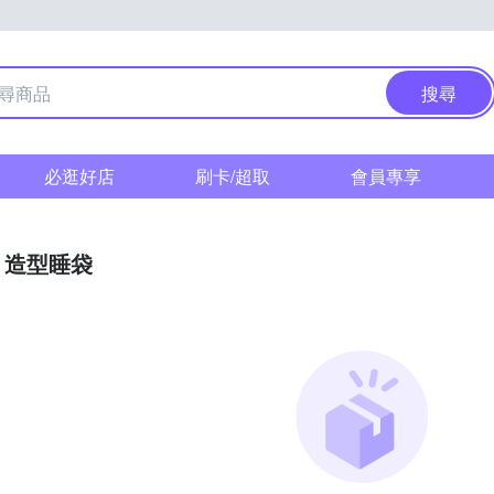
搜尋
必逛好店
刷卡/超取
會員專享
造型睡袋