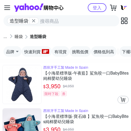
Yahoo購物中心
登入
造型睡袋
睡袋
造型睡袋
品牌
快速到貨
有現貨
挑戰低價
價格低到高
下襬
西班牙手工製 Made In Spain
【小海星標準版-午夜藍】鯊魚咬一口BabyBites
純棉嬰幼兒睡袋
3,950
$
$
4,050
限時下殺
券
西班牙手工製 Made In Spain
【小海星標準版-寶石綠 】鯊魚咬一口BabyBite
s純棉嬰幼兒睡袋
3,950
$
$
4,050