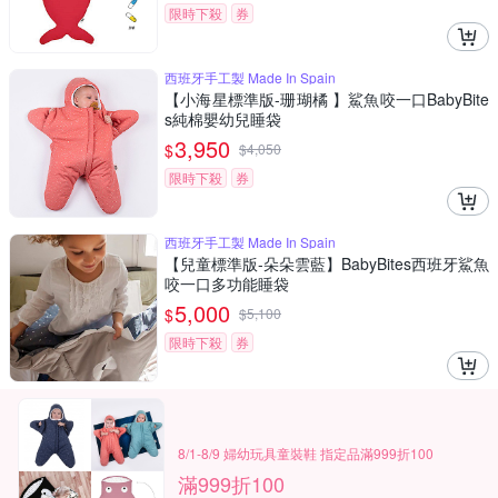
限時下殺
券
西班牙手工製 Made In Spain
【小海星標準版-珊瑚橘 】鯊魚咬一口BabyBite
s純棉嬰幼兒睡袋
3,950
$
$
4,050
限時下殺
券
西班牙手工製 Made In Spain
【兒童標準版-朵朵雲藍】BabyBites西班牙鯊魚
咬一口多功能睡袋
5,000
$
$
5,100
限時下殺
券
8/1-8/9 婦幼玩具童裝鞋 指定品滿999折100
滿999折100