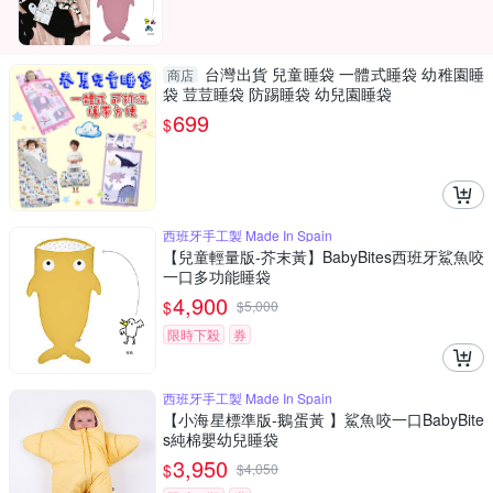
台灣出貨 兒童睡袋 一體式睡袋 幼稚園睡
商店
袋 荳荳睡袋 防踢睡袋 幼兒園睡袋
699
$
西班牙手工製 Made In Spain
【兒童輕量版-芥末黃】BabyBites西班牙鯊魚咬
一口多功能睡袋
4,900
$
$
5,000
限時下殺
券
西班牙手工製 Made In Spain
【小海星標準版-鵝蛋黃 】鯊魚咬一口BabyBite
s純棉嬰幼兒睡袋
3,950
$
$
4,050