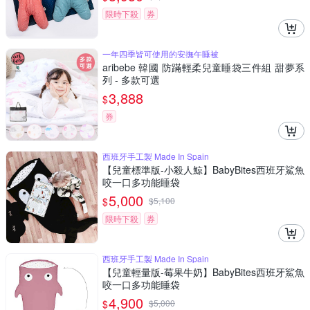
限時下殺
券
一年四季皆可使用的安撫午睡被
aribebe 韓國 防蹣輕柔兒童睡袋三件組 甜夢系
列 - 多款可選
3,888
$
券
西班牙手工製 Made In Spain
【兒童標準版-小殺人鯨】BabyBites西班牙鯊魚
咬一口多功能睡袋
5,000
$
$
5,100
限時下殺
券
西班牙手工製 Made In Spain
【兒童輕量版-莓果牛奶】BabyBites西班牙鯊魚
咬一口多功能睡袋
4,900
$
$
5,000