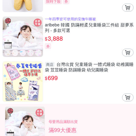
限時下殺
券
一年四季皆可使用的安撫午睡被
aribebe 韓國 防蹣輕柔兒童睡袋三件組 甜夢系
列 - 多款可選
3,888
$
券
台灣出貨 兒童睡袋 一體式睡袋 幼稚園睡
商店
袋 荳荳睡袋 防踢睡袋 幼兒園睡袋
699
$
母嬰用品滿額出貨
滿99大優惠