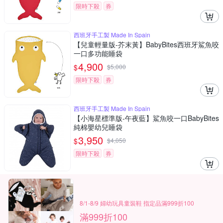
限時下殺
券
西班牙手工製 Made In Spain
【兒童輕量版-芥末黃】BabyBites西班牙鯊魚咬
一口多功能睡袋
4,900
$
$
5,000
限時下殺
券
西班牙手工製 Made In Spain
【小海星標準版-午夜藍】鯊魚咬一口BabyBites
純棉嬰幼兒睡袋
3,950
$
$
4,050
限時下殺
券
8/1-8/9 婦幼玩具童裝鞋 指定品滿999折100
滿999折100