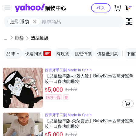
Yahoo購物中心
登入
造型睡袋
睡袋
造型睡袋
品牌
快速到貨
有現貨
挑戰低價
價格低到高
下襬
西班牙手工製 Made In Spain
【兒童標準版-小殺人鯨】BabyBites西班牙鯊魚
咬一口多功能睡袋
5,000
$
$
5,100
限時下殺
券
西班牙手工製 Made In Spain
【兒童標準版-朵朵雲藍】BabyBites西班牙鯊魚
咬一口多功能睡袋
5,000
$
$
5,100