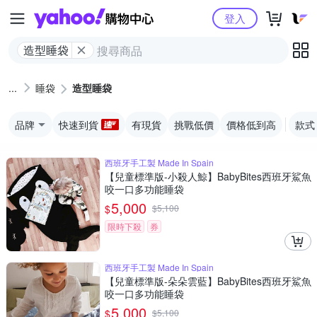
Yahoo購物中心
登入
造型睡袋
睡袋
造型睡袋
品牌
快速到貨
有現貨
挑戰低價
價格低到高
款式
西班牙手工製 Made In Spain
【兒童標準版-小殺人鯨】BabyBites西班牙鯊魚
咬一口多功能睡袋
5,000
$
$
5,100
限時下殺
券
西班牙手工製 Made In Spain
【兒童標準版-朵朵雲藍】BabyBites西班牙鯊魚
咬一口多功能睡袋
5,000
$
$
5,100