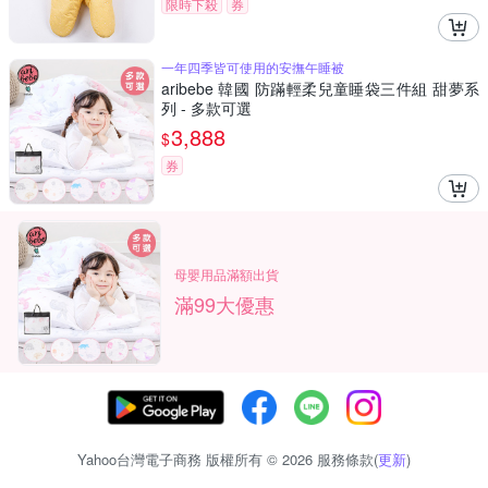
限時下殺
券
一年四季皆可使用的安撫午睡被
aribebe 韓國 防蹣輕柔兒童睡袋三件組 甜夢系
列 - 多款可選
3,888
$
券
母嬰用品滿額出貨
滿99大優惠
Yahoo台灣電子商務 版權所有 © 2026 服務條款(
更新
)