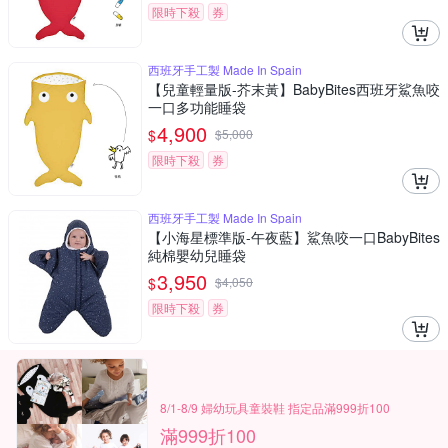
限時下殺
券
西班牙手工製 Made In Spain
【兒童輕量版-芥末黃】BabyBites西班牙鯊魚咬
一口多功能睡袋
4,900
$
$
5,000
限時下殺
券
西班牙手工製 Made In Spain
【小海星標準版-午夜藍】鯊魚咬一口BabyBites
純棉嬰幼兒睡袋
3,950
$
$
4,050
限時下殺
券
8/1-8/9 婦幼玩具童裝鞋 指定品滿999折100
滿999折100