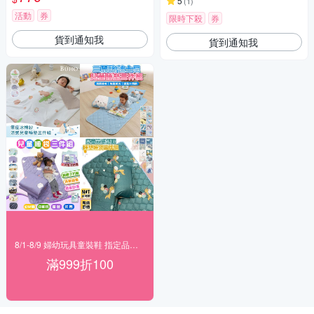
5
(
1
)
活動
券
限時下殺
券
貨到通知我
貨到通知我
8/1-8/9 婦幼玩具童裝鞋 指定品滿999折100
滿999折100