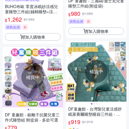
DF 童趣館 - 三麗鷗/迪士尼兒童
睡墊三件組(附提袋)
BUHO布歐 零度冰眠紗涼感兒
童睡墊三件組(鋪棉睡墊+涼被
980
$1,080
$
+記憶枕)(多款任選)
1,262
$1,362
$
挑戰低價
券
挑戰低價
券
加入購物車
加入購物車
補貨中
補貨中
DF童趣館 - 台灣製兒童涼感舒
眠萊賽爾睡墊睡袋三件組 - 多
DF 童趣館 - 銀離子抗菌兒童三
款可選
件式睡墊組 附提袋 - 多款可選
919
$1,019
$
779
$