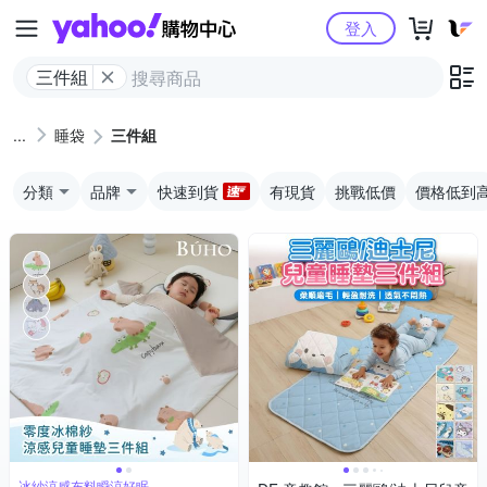
Yahoo購物中心
登入
三件組
睡袋
三件組
分類
品牌
快速到貨
有現貨
挑戰低價
價格低到
冰紗涼感布料瞬涼好眠