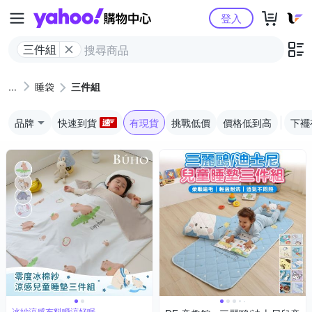
Yahoo購物中心
登入
三件組
睡袋
三件組
品牌
快速到貨
有現貨
挑戰低價
價格低到高
下襬
冰紗涼感布料瞬涼好眠