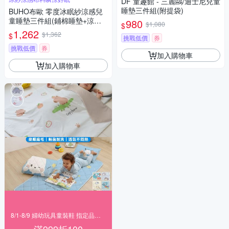
DF 童趣館 - 三麗鷗/迪士尼兒童
睡墊三件組(附提袋)
BUHO布歐 零度冰眠紗涼感兒
童睡墊三件組(鋪棉睡墊+涼被
980
$1,080
$
+記憶枕)(多款任選)
1,262
$1,362
$
挑戰低價
券
挑戰低價
券
加入購物車
加入購物車
8/1-8/9 婦幼玩具童裝鞋 指定品滿999折100