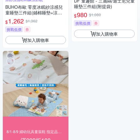
DF 童趣館 - 三麗鷗/迪士尼兒童
睡墊三件組(附提袋)
BUHO布歐 零度冰眠紗涼感兒
童睡墊三件組(鋪棉睡墊+涼被
980
$1,080
$
+記憶枕)(多款任選)
1,262
$1,362
$
挑戰低價
券
挑戰低價
券
加入購物車
加入購物車
8/1-8/9 婦幼玩具童裝鞋 指定品滿999折100