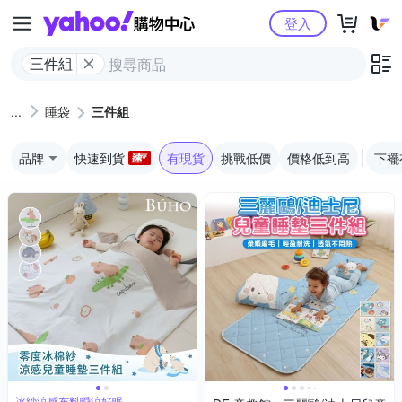
Yahoo購物中心
登入
三件組
睡袋
三件組
品牌
快速到貨
有現貨
挑戰低價
價格低到高
下襬
冰紗涼感布料瞬涼好眠