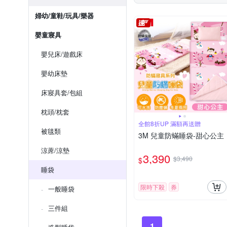
婦幼/童鞋/玩具/樂器
嬰童寢具
嬰兒床/遊戲床
嬰幼床墊
床寢具套/包組
枕頭/枕套
全館8折UP 滿額再送贈
被毯類
3M 兒童防蟎睡袋-甜心公主
涼蓆/涼墊
3,390
$3,490
$
睡袋
限時下殺
券
一般睡袋
三件組
1