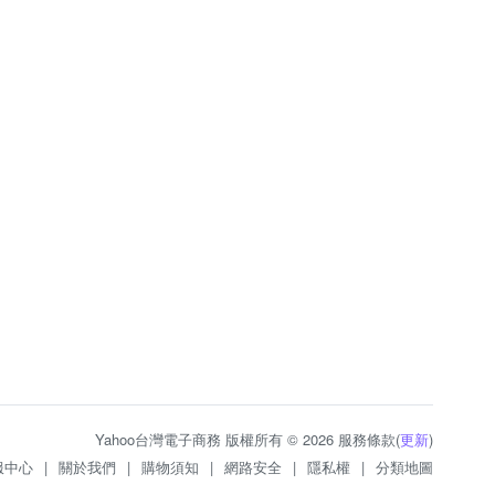
Yahoo台灣電子商務 版權所有 © 2026 服務條款(
更新
)
服中心
|
關於我們
|
購物須知
|
網路安全
|
隱私權
|
分類地圖