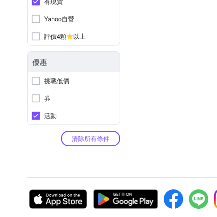
有現貨
Yahoo自營
評價4顆
以上
優惠
挑戰低價
券
活動
清除所有條件