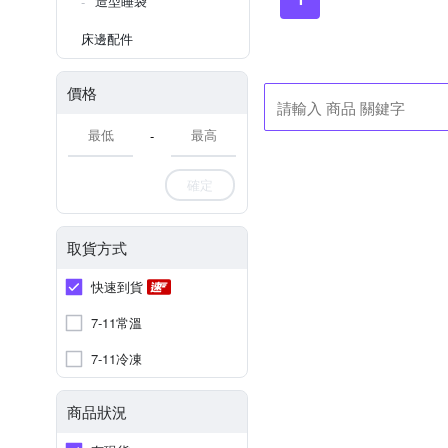
造型睡袋
床邊配件
價格
-
確定
取貨方式
快速到貨
7-11常溫
7-11冷凍
商品狀況