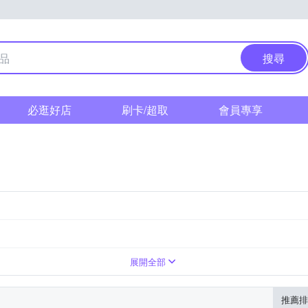
搜尋
必逛好店
刷卡/超取
會員專享
展開全部
推薦排