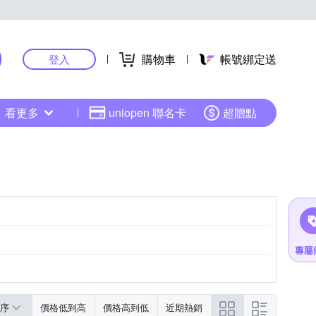
購物車
帳號綁定送
登入
看更多
uniopen 聯名卡
超贈點
序
價格低到高
價格高到低
近期熱銷