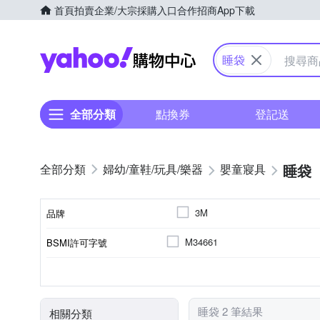
首頁
拍賣
企業/大宗採購入口
合作招商
App下載
Yahoo購物中心
睡袋
全部分類
點換券
登記送
睡袋
婦幼/童鞋/玩具/樂器
嬰童寢具
3M
品牌
M34661
BSMI許可字號
品牌名稱
涼被/四季被
聚酯纖維
孩童
孩童
天絲
型態
表布材質
規格
適用對象
類型
顏色
睡袋 2 筆結果
相關分類