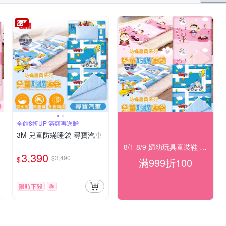
全館8折UP 滿額再送贈
3M 兒童防蟎睡袋-尋寶汽車
8/1-8/9 婦幼玩具童裝鞋 指定品滿999折100
3,390
$3,490
$
滿999折100
限時下殺
券