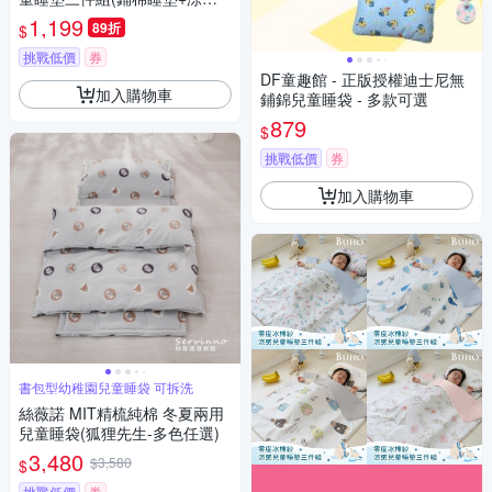
+記憶枕)(橘豚萌仔)
1,199
89折
$
挑戰低價
券
DF童趣館 - 正版授權迪士尼無
加入購物車
鋪錦兒童睡袋 - 多款可選
879
$
挑戰低價
券
加入購物車
書包型幼稚園兒童睡袋 可拆洗
絲薇諾 MIT精梳純棉 冬夏兩用
兒童睡袋(狐狸先生-多色任選)
3,480
$3,580
$
挑戰低價
券