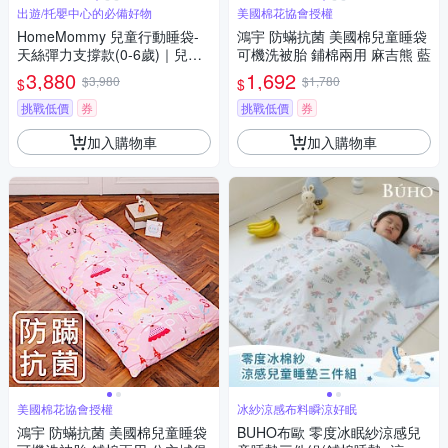
出遊/托嬰中心的必備好物
美國棉花協會授權
HomeMommy 兒童行動睡袋-
鴻宇 防蟎抗菌 美國棉兒童睡袋
天絲彈力支撐款(0-6歲)｜兒童
可機洗被胎 鋪棉兩用 麻吉熊 藍
睡袋 幼兒園睡袋 露營睡袋
3,880
1,692
$3,980
$1,780
$
$
挑戰低價
券
挑戰低價
券
加入購物車
加入購物車
美國棉花協會授權
冰紗涼感布料瞬涼好眠
鴻宇 防蟎抗菌 美國棉兒童睡袋
BUHO布歐 零度冰眠紗涼感兒