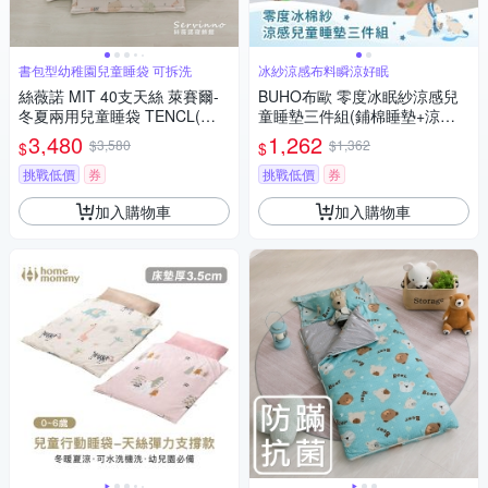
書包型幼稚園兒童睡袋 可拆洗
冰紗涼感布料瞬涼好眠
絲薇諾 MIT 40支天絲 萊賽爾-
BUHO布歐 零度冰眠紗涼感兒
冬夏兩用兒童睡袋 TENCL(萌
童睡墊三件組(鋪棉睡墊+涼被
寵總動員)
+記憶枕)(多款任選)
3,480
1,262
$3,580
$1,362
$
$
挑戰低價
券
挑戰低價
券
加入購物車
加入購物車