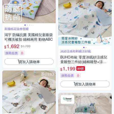
美國棉花協會授權
鴻宇 防蟎抗菌 美國棉兒童睡袋
可機洗被胎 鋪棉兩用 動物ABC
1,692
$1,780
$
冰紗涼感布料瞬涼好眠
挑戰低價
券
BUHO布歐 零度冰眠紗涼感兒
加入購物車
童睡墊三件組(鋪棉睡墊+涼被
+記憶枕)(夏浪樂園)
1,199
89折
$
挑戰低價
券
加入購物車