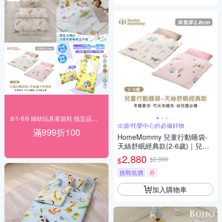
8/1-8/9 婦幼玩具童裝鞋 指定品滿999折100
出遊/托嬰中心的必備好物
滿999折100
HomeMommy 兒童行動睡袋-
天絲舒眠經典款(2-6歲)｜兒童
睡袋 幼兒園睡袋 露營睡袋
2,880
$2,980
$
挑戰低價
券
加入購物車