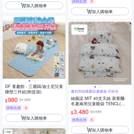
挑戰低價
券
加入購物車
加入購物車
DF 童趣館 - 三麗鷗/迪士尼兒童
睡墊三件組(附提袋)
書包型幼稚園兒童睡袋 可拆洗
980
絲薇諾 MIT 40支天絲 萊賽爾-
$1,080
$
冬夏兩用兒童睡袋 TENCL(狐
挑戰低價
券
狸家族)
3,480
$3,580
$
加入購物車
挑戰低價
券
加入購物車