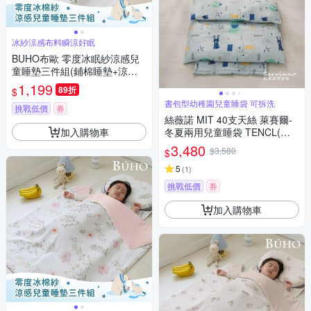
冰紗涼感布料瞬涼好眠
BUHO布歐 零度冰眠紗涼感兒
童睡墊三件組(鋪棉睡墊+涼被
+記憶枕)(熊伴兒時)
1,199
89折
$
書包型幼稚園兒童睡袋 可拆洗
挑戰低價
券
絲薇諾 MIT 40支天絲 萊賽爾-
加入購物車
冬夏兩用兒童睡袋 TENCL(數
碼寶貝)
3,480
$3,580
$
5
(
1
)
挑戰低價
券
加入購物車