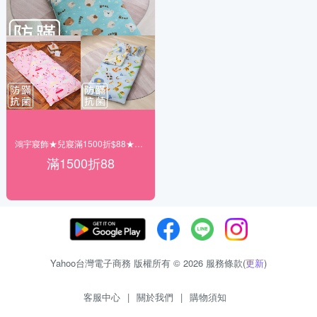
鴻宇寢飾★兒寢滿1500折$88★滿額贈涼感枕墊
滿1500折88
Yahoo台灣電子商務 版權所有 © 2026 服務條款(
更新
)
客服中心
|
關於我們
|
購物須知