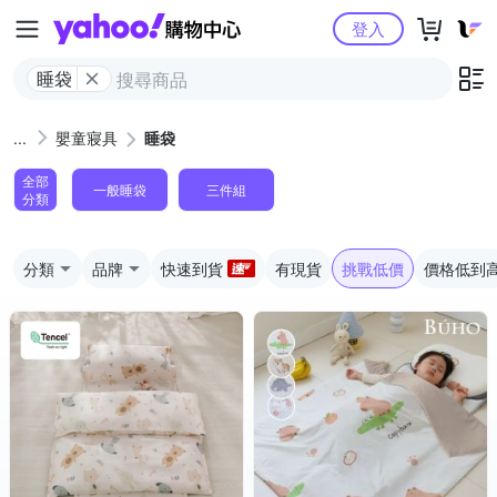
Yahoo購物中心
登入
睡袋
嬰童寢具
睡袋
全部
一般睡袋
三件組
分類
分類
品牌
快速到貨
有現貨
挑戰低價
價格低到