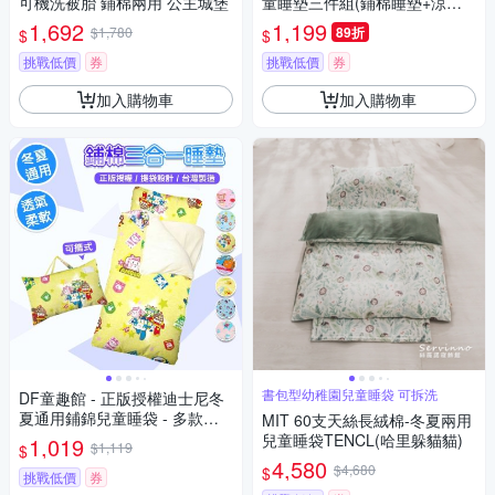
可機洗被胎 鋪棉兩用 公主城堡
童睡墊三件組(鋪棉睡墊+涼被
+記憶枕)(喵星花園)
1,692
1,199
$1,780
89折
$
$
挑戰低價
券
挑戰低價
券
加入購物車
加入購物車
書包型幼稚園兒童睡袋 可拆洗
DF童趣館 - 正版授權迪士尼冬
夏通用鋪錦兒童睡袋 - 多款可
MIT 60支天絲長絨棉-冬夏兩用
選
兒童睡袋TENCL(哈里躲貓貓)
1,019
$1,119
$
4,580
$4,680
$
挑戰低價
券