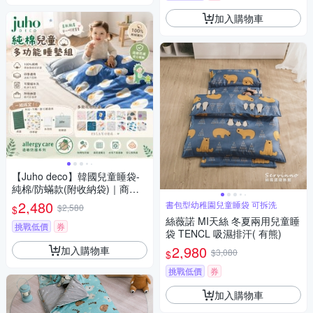
加入購物車
【Juho deco】韓國兒童睡袋-
純棉/防蟎款(附收納袋)｜商檢
合格｜四季適用 幼兒園午睡袋
2,480
書包型幼稚園兒童睡袋 可拆洗
$2,580
$
四季睡袋
絲薇諾 MI天絲 冬夏兩用兒童睡
挑戰低價
券
袋 TENCL 吸濕排汗( 有熊)
2,980
加入購物車
$3,080
$
挑戰低價
券
加入購物車