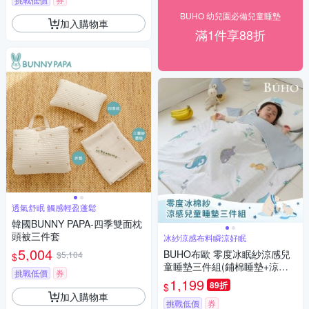
BUHO 幼兒園必備兒童睡墊
加入購物車
滿1件享88折
透氣舒眠 觸感輕盈蓬鬆
韓國BUNNY PAPA-四季雙面枕
頭被三件套
冰紗涼感布料瞬涼好眠
5,004
BUHO布歐 零度冰眠紗涼感兒
$5,104
$
童睡墊三件組(鋪棉睡墊+涼被
挑戰低價
券
+記憶枕)(彩色巨獸)
1,199
89折
$
加入購物車
挑戰低價
券