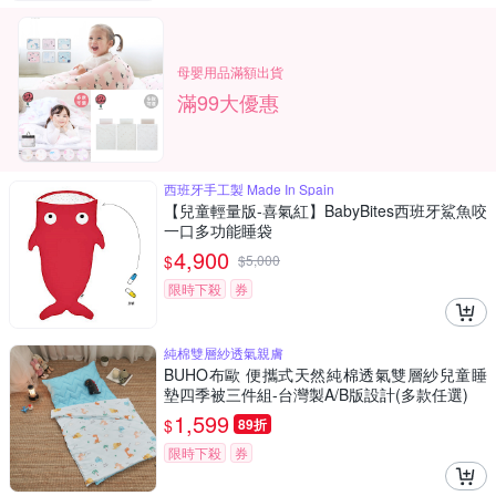
母嬰用品滿額出貨
滿99大優惠
西班牙手工製 Made In Spain
【兒童輕量版-喜氣紅】BabyBites西班牙鯊魚咬
一口多功能睡袋
4,900
$
$
5,000
限時下殺
券
純棉雙層紗透氣親膚
BUHO布歐 便攜式天然純棉透氣雙層紗兒童睡
墊四季被三件組-台灣製A/B版設計(多款任選)
1,599
$
89折
限時下殺
券