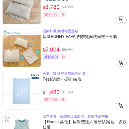
3,780
$
$
3,880
限時下殺
券
透氣舒眠 觸感輕盈蓬鬆
韓國BUNNY PAPA-四季雙面枕頭被三件套
5,004
$
$
5,104
挑戰低價
券
透氣、吸濕 可當四季毯使用
Fees法緻 小馬針織毯
1,480
$
$
1,580
限時下殺
券
四季皆可，空調房恆溫必備，對抗季節轉換
【Roaze 柔仕】貝殼縫邊六層紗防踢被 - 多款
任選