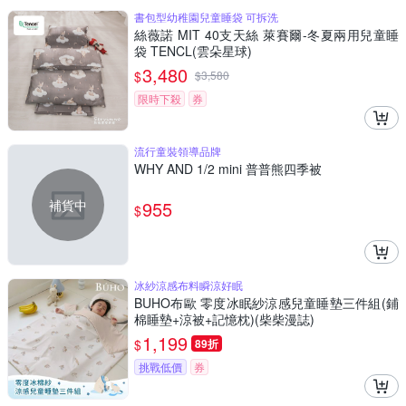
書包型幼稚園兒童睡袋 可拆洗
絲薇諾 MIT 40支天絲 萊賽爾-冬夏兩用兒童睡
袋 TENCL(雲朵星球)
3,480
$
$
3,580
限時下殺
券
流行童裝領導品牌
WHY AND 1/2 mini 普普熊四季被
補貨中
955
$
冰紗涼感布料瞬涼好眠
BUHO布歐 零度冰眠紗涼感兒童睡墊三件組(鋪
棉睡墊+涼被+記憶枕)(柴柴漫誌)
1,199
$
89折
挑戰低價
券