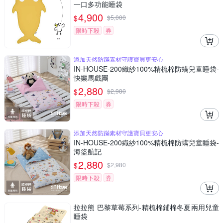
一口多功能睡袋
4,900
$
$
5,000
限時下殺
券
添加天然防蹣素材守護寶貝更安心
IN-HOUSE-200織紗100%精梳棉防螨兒童睡袋-
快樂馬戲團
2,880
$
$
2,980
限時下殺
券
添加天然防蹣素材守護寶貝更安心
IN-HOUSE-200織紗100%精梳棉防螨兒童睡袋-
海盜航記
2,880
$
$
2,980
限時下殺
券
拉拉熊 巴黎草莓系列-精梳棉鋪棉冬夏兩用兒童
睡袋