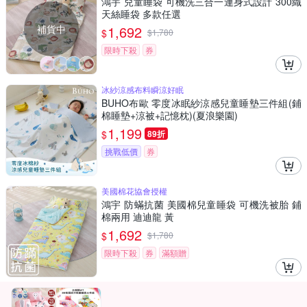
鴻宇 兒童睡袋 可機洗三合一連身式設計 300織
天絲睡袋 多款任選
補貨中
1,692
$
$
1,780
限時下殺
券
冰紗涼感布料瞬涼好眠
BUHO布歐 零度冰眠紗涼感兒童睡墊三件組(鋪
棉睡墊+涼被+記憶枕)(夏浪樂園)
1,199
$
89折
挑戰低價
券
美國棉花協會授權
鴻宇 防蟎抗菌 美國棉兒童睡袋 可機洗被胎 鋪
棉兩用 迪迪龍 黃
1,692
$
$
1,780
限時下殺
券
滿額贈