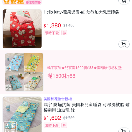
Hello kitty-蘋果樂園-紅 幼教加大兒童睡袋
1,380
$
$
1,480
限時下殺
券
鴻宇寢飾★兒寢滿1500折$88★滿額贈涼感枕墊
滿1500折88
美國棉花協會授權
鴻宇 防蟎抗菌 美國棉兒童睡袋 可機洗被胎 鋪
棉兩用 迪迪龍 綠
1,692
$
$
1,780
限時下殺
券