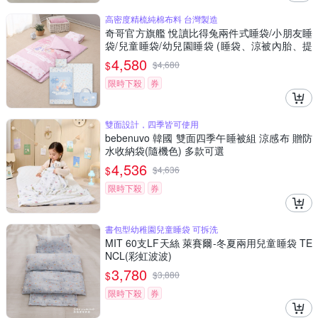
高密度精梳純棉布料 台灣製造
奇哥官方旗艦 悅讀比得兔兩件式睡袋/小朋友睡
袋/兒童睡袋/幼兒園睡袋 (睡袋、涼被內胎、提
袋)
4,580
$
$
4,680
限時下殺
券
雙面設計，四季皆可使用
bebenuvo 韓國 雙面四季午睡被組 涼感布 贈防
水收納袋(隨機色) 多款可選
4,536
$
$
4,636
限時下殺
券
書包型幼稚園兒童睡袋 可拆洗
MIT 60支LF天絲 萊賽爾-冬夏兩用兒童睡袋 TE
NCL(彩虹波波)
3,780
$
$
3,880
限時下殺
券