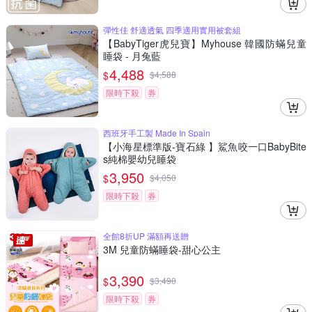
彈性佳 舒適透氣 四季適用實用被套組
【BabyTiger虎兒寶】Myhouse 韓國防蟎兒童
睡袋 - 月兔藍
4,488
$
$
4,588
限時下殺
券
西班牙手工製 Made In Spain
【小海星標準版-寶石綠 】鯊魚咬一口BabyBite
s純棉嬰幼兒睡袋
3,950
$
$
4,050
限時下殺
券
全館8折UP 滿額再送贈
3M 兒童防蟎睡袋-甜心公主
3,390
$
$
3,490
限時下殺
券