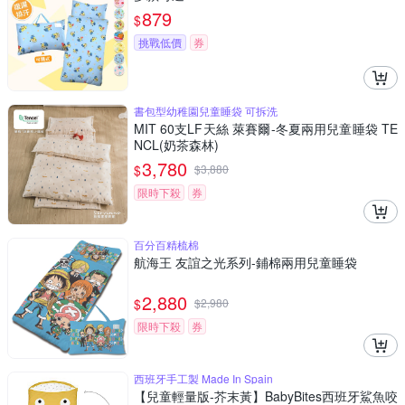
879
$
挑戰低價
券
書包型幼稚園兒童睡袋 可拆洗
MIT 60支LF天絲 萊賽爾-冬夏兩用兒童睡袋 TE
NCL(奶茶森林)
3,780
$
$
3,880
限時下殺
券
百分百精梳棉
航海王 友誼之光系列-鋪棉兩用兒童睡袋
2,880
$
$
2,980
限時下殺
券
西班牙手工製 Made In Spain
【兒童輕量版-芥末黃】BabyBites西班牙鯊魚咬