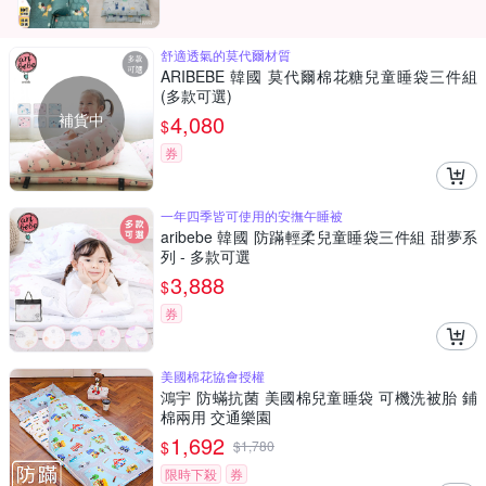
舒適透氣的莫代爾材質
ARIBEBE 韓國 莫代爾棉花糖兒童睡袋三件組
(多款可選)
補貨中
4,080
$
券
一年四季皆可使用的安撫午睡被
aribebe 韓國 防蹣輕柔兒童睡袋三件組 甜夢系
列 - 多款可選
3,888
$
券
美國棉花協會授權
鴻宇 防蟎抗菌 美國棉兒童睡袋 可機洗被胎 鋪
棉兩用 交通樂園
1,692
$
$
1,780
限時下殺
券