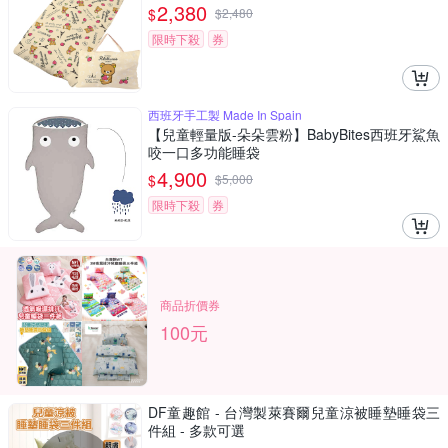
2,380
$
$
2,480
限時下殺
券
西班牙手工製 Made In Spain
【兒童輕量版-朵朵雲粉】BabyBites西班牙鯊魚
咬一口多功能睡袋
4,900
$
$
5,000
限時下殺
券
商品折價券
100元
DF童趣館 - 台灣製萊賽爾兒童涼被睡墊睡袋三
件組 - 多款可選