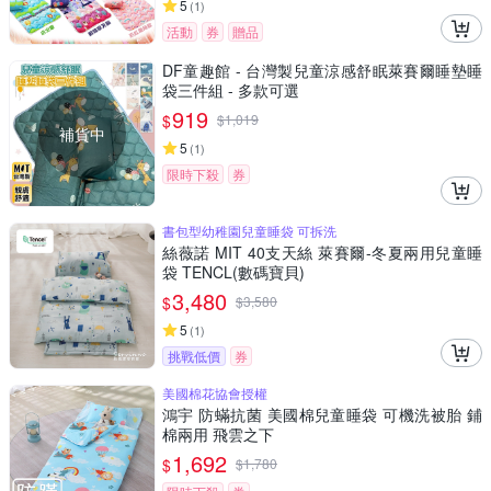
5
(
1
)
活動
券
贈品
DF童趣館 - 台灣製兒童涼感舒眠萊賽爾睡墊睡
袋三件組 - 多款可選
919
$
$
1,019
補貨中
5
(
1
)
限時下殺
券
書包型幼稚園兒童睡袋 可拆洗
絲薇諾 MIT 40支天絲 萊賽爾-冬夏兩用兒童睡
袋 TENCL(數碼寶貝)
3,480
$
$
3,580
5
(
1
)
挑戰低價
券
美國棉花協會授權
鴻宇 防蟎抗菌 美國棉兒童睡袋 可機洗被胎 鋪
棉兩用 飛雲之下
1,692
$
$
1,780