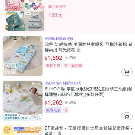
商品折價券
150元
美國棉花協會授權
鴻宇 防蟎抗菌 美國棉兒童睡袋 可機洗被胎 鋪
棉兩用 時光旅程 藍
1,692
$
$
1,780
限時下殺
券
滿額贈
冰紗涼感布料瞬涼好眠
BUHO布歐 零度冰眠紗涼感兒童睡墊三件組(鋪
棉睡墊+涼被+記憶枕)(多款任選)
1,262
$
$
1,362
挑戰低價
券
DF童趣館 - 正版授權迪士尼無鋪錦兒童睡袋 -
多款可選