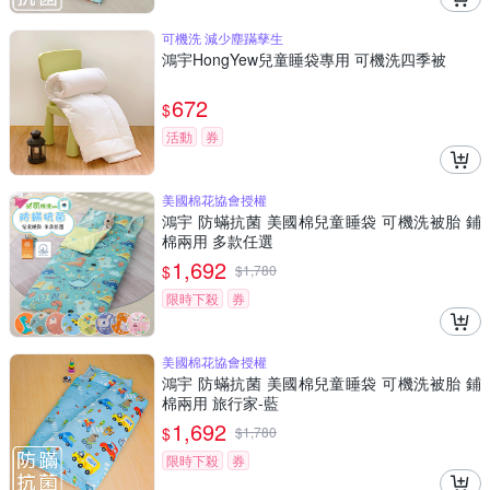
可機洗 減少塵蹣孳生
鴻宇HongYew兒童睡袋專用 可機洗四季被
672
$
活動
券
美國棉花協會授權
鴻宇 防蟎抗菌 美國棉兒童睡袋 可機洗被胎 鋪
棉兩用 多款任選
1,692
$
$
1,780
限時下殺
券
美國棉花協會授權
鴻宇 防蟎抗菌 美國棉兒童睡袋 可機洗被胎 鋪
棉兩用 旅行家-藍
1,692
$
$
1,780
限時下殺
券