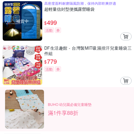
高密度面料耐磨隔風防潮，保持內部乾爽舒適
超輕量信封型便攜露營睡袋
補貨中
499
$
活動
券
DF生活趣館 - 台灣製MIT吸濕排汗兒童睡袋三
件組
779
$
活動
券
BUHO 幼兒園必備兒童睡墊
滿1件享88折