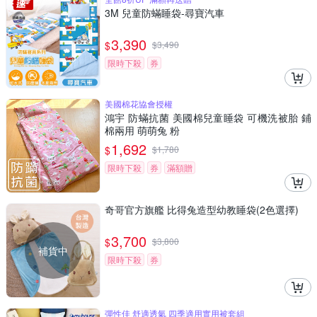
3M 兒童防蟎睡袋-尋寶汽車
3,390
$
$
3,490
限時下殺
券
美國棉花協會授權
鴻宇 防蟎抗菌 美國棉兒童睡袋 可機洗被胎 鋪
棉兩用 萌萌兔 粉
1,692
$
$
1,780
限時下殺
券
滿額贈
奇哥官方旗艦 比得兔造型幼教睡袋(2色選擇)
3,700
$
$
3,800
補貨中
限時下殺
券
彈性佳 舒適透氣 四季適用實用被套組