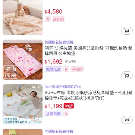
4,580
$
券
滿額贈
美國棉花協會授權
鴻宇 防蟎抗菌 美國棉兒童睡袋 可機洗被胎 鋪
棉兩用 公主城堡
1,692
$
$
1,780
挑戰低價
券
滿額贈
冰紗涼感布料瞬涼好眠
BUHO布歐 零度冰眠紗涼感兒童睡墊三件組(鋪
棉睡墊+涼被+記憶枕)(橘豚萌仔)
1,199
$
89折
挑戰低價
券
美國棉花協會授權