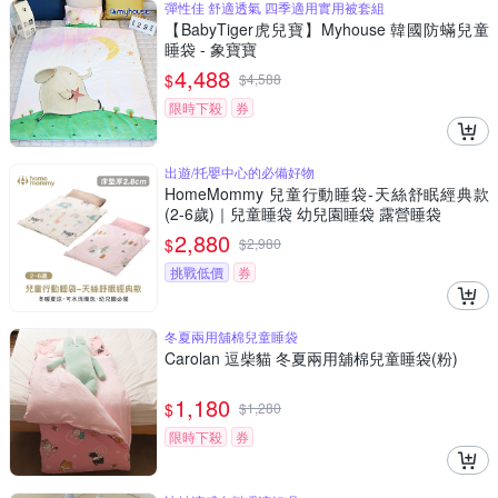
彈性佳 舒適透氣 四季適用實用被套組
【BabyTiger虎兒寶】Myhouse 韓國防蟎兒童
睡袋 - 象寶寶
4,488
$
$
4,588
限時下殺
券
出遊/托嬰中心的必備好物
HomeMommy 兒童行動睡袋-天絲舒眠經典款
(2-6歲)｜兒童睡袋 幼兒園睡袋 露營睡袋
2,880
$
$
2,980
挑戰低價
券
冬夏兩用舖棉兒童睡袋
Carolan 逗柴貓 冬夏兩用舖棉兒童睡袋(粉)
1,180
$
$
1,280
限時下殺
券