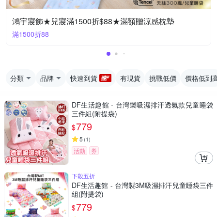
鴻宇寢飾★兒寢滿1500折$88★滿額贈涼感枕墊
滿1500折88
分類
品牌
快速到貨
有現貨
挑戰低價
價格低到
DF生活趣館 - 台灣製吸濕排汗透氣款兒童睡袋
三件組(附提袋)
779
$
5
(
1
)
活動
券
下殺五折
DF生活趣館 - 台灣製3M吸濕排汗兒童睡袋三件
組(附提袋)
779
$