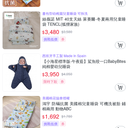
書包型幼稚園兒童睡袋 可拆洗
絲薇諾 MIT 40支天絲 萊賽爾-冬夏兩用兒童睡
袋 TENCL(狐狸家族)
3,480
$
$
3,580
挑戰低價
券
西班牙手工製 Made In Spain
【小海星標準版-午夜藍】鯊魚咬一口BabyBites
純棉嬰幼兒睡袋
3,950
$
$
4,050
限時下殺
券
美國棉花協會授權
鴻宇 防蟎抗菌 美國棉兒童睡袋 可機洗被胎 鋪
棉兩用 動物ABC
1,692
$
$
1,780
挑戰低價
券