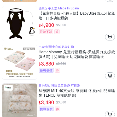
西班牙手工製 Made In Spain
【兒童輕量版-小殺人鯨】BabyBites西班牙鯊魚
咬一口多功能睡袋
4,900
$
$
5,000
限時下殺
券
出遊/托嬰中心的必備好物
HomeMommy 兒童行動睡袋-天絲彈力支撐款
(0-6歲)｜兒童睡袋 幼兒園睡袋 露營睡袋
3,880
$
$
3,980
挑戰低價
券
書包型幼稚園兒童睡袋 可拆洗
絲薇諾 MIT 40支天絲 萊賽爾-冬夏兩用兒童睡
袋 TENCL(萌寵總動員)
3,480
$
$
3,580
挑戰低價
券