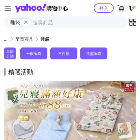
Yahoo購物中心
登入
睡袋
嬰童寢具
睡袋
全部
一般睡袋
三件組
造型睡袋
分類
精選活動