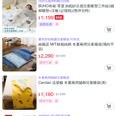
冰紗涼感布料瞬涼好眠
BUHO布歐 零度冰眠紗涼感兒童睡墊三件組(鋪
棉睡墊+涼被+記憶枕)(熊伴兒時)
1,199
$
89折
挑戰低價
券
書包型幼稚園兒童睡袋 可拆洗
絲薇諾 MIT精梳純棉 冬夏兩用兒童睡袋(飛向宇
宙)
2,290
$
$
2,390
限時下殺
券
冬夏兩用舖棉兒童睡袋
Carolan 逗柴貓 冬夏兩用舖棉兒童睡袋(黃)
1,180
$
$
1,280
限時下殺
券
全館8折UP 滿額再送贈