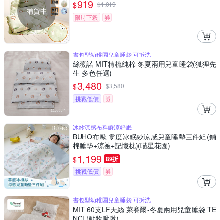
919
$
$
1,019
補貨中
限時下殺
券
書包型幼稚園兒童睡袋 可拆洗
絲薇諾 MIT精梳純棉 冬夏兩用兒童睡袋(狐狸先
生-多色任選)
3,480
$
$
3,580
挑戰低價
券
冰紗涼感布料瞬涼好眠
BUHO布歐 零度冰眠紗涼感兒童睡墊三件組(鋪
棉睡墊+涼被+記憶枕)(喵星花園)
1,199
$
89折
挑戰低價
券
書包型幼稚園兒童睡袋 可拆洗
MIT 60支LF天絲 萊賽爾-冬夏兩用兒童睡袋 TE
NCL(動物啾啾)