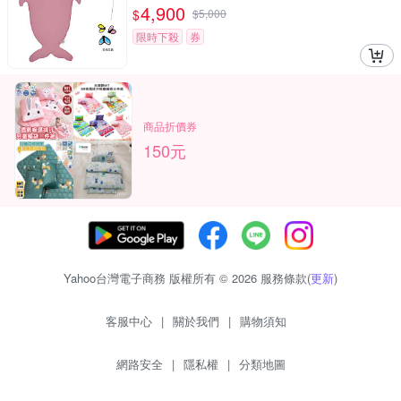
4,900
$
$
5,000
限時下殺
券
商品折價券
150元
Yahoo台灣電子商務 版權所有 © 2026 服務條款(
更新
)
客服中心
|
關於我們
|
購物須知
網路安全
|
隱私權
|
分類地圖