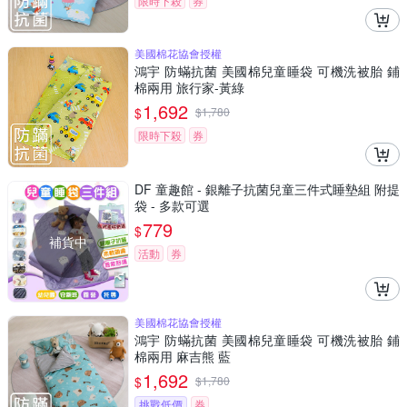
限時下殺
券
美國棉花協會授權
鴻宇 防蟎抗菌 美國棉兒童睡袋 可機洗被胎 鋪
棉兩用 旅行家-黃綠
1,692
$
$
1,780
限時下殺
券
DF 童趣館 - 銀離子抗菌兒童三件式睡墊組 附提
袋 - 多款可選
779
$
補貨中
活動
券
美國棉花協會授權
鴻宇 防蟎抗菌 美國棉兒童睡袋 可機洗被胎 鋪
棉兩用 麻吉熊 藍
1,692
$
$
1,780
挑戰低價
券