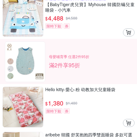
【BabyTiger虎兒寶】Myhouse 韓國防蟎兒童
睡袋 - 小汽車
4,488
$
$
4,588
限時下殺
券
母嬰哺育季 任選2件95折
滿2件享95折
Hello kitty-愛心-粉 幼教加大兒童睡袋
1,380
$
$
1,480
限時下殺
券
aribebe 韓國 舒芙抱抱四季雙面睡袋 多款可選