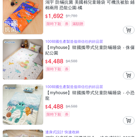
鴻宇 防蟎抗菌 美國棉兒童睡袋 可機洗被胎 鋪
棉兩用 恐龍公園-橘
1,692
$
$
1,780
限時下殺
券
滿額贈
100韓國生產製造值得信任的好品質
【myhouse】韓國攜帶式兒童防蟎睡袋 - 侏儸
紀公園
4,488
$
$
4,588
限時下殺
券
100韓國生產製造值得信任的好品質
【myhouse】韓國攜帶式兒童防蟎睡袋 - 小恐
龍
4,488
$
$
4,588
限時下殺
券
連身式設計 快速收納