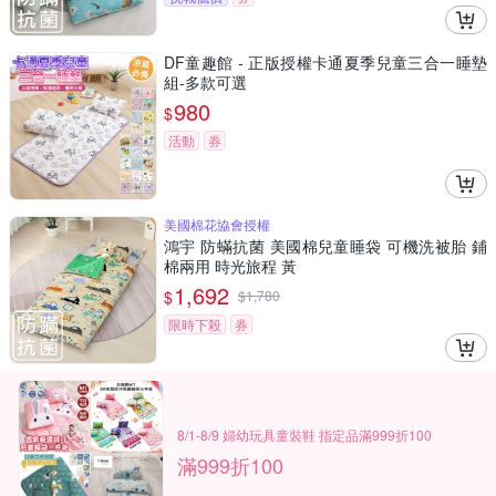
DF童趣館 - 正版授權卡通夏季兒童三合一睡墊
組-多款可選
980
$
活動
券
美國棉花協會授權
鴻宇 防蟎抗菌 美國棉兒童睡袋 可機洗被胎 鋪
棉兩用 時光旅程 黃
1,692
$
$
1,780
限時下殺
券
8/1-8/9 婦幼玩具童裝鞋 指定品滿999折100
滿999折100