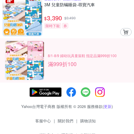
3M 兒童防蟎睡袋-尋寶汽車
3,390
$
$
3,490
限時下殺
券
8/1-8/9 婦幼玩具童裝鞋 指定品滿999折100
滿999折100
Yahoo台灣電子商務 版權所有 © 2026 服務條款(
更新
)
客服中心
|
關於我們
|
購物須知