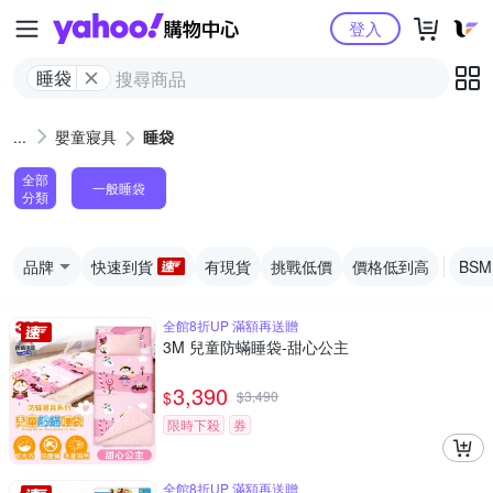
Yahoo購物中心
登入
睡袋
嬰童寢具
睡袋
全部
一般睡袋
分類
品牌
快速到貨
有現貨
挑戰低價
價格低到高
BS
全館8折UP 滿額再送贈
3M 兒童防蟎睡袋-甜心公主
3,390
$
$
3,490
限時下殺
券
全館8折UP 滿額再送贈