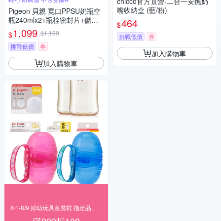
chicco官方直營-二合一安撫奶
嘴收納盒 (藍/粉)
Pigeon 貝親 寬口PPSU奶瓶空
瓶240mlx2+瓶栓密封片+儲存
464
$
蓋+透明奶瓶蓋x2+白奶瓶栓x2
1,099
$1,199
$
挑戰低價
券
挑戰低價
券
加入購物車
加入購物車
8/1-8/9 婦幼玩具童裝鞋 指定品滿999折100