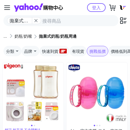
Yahoo購物中心
登入
拋棄式奶
瓶/奶瓶周
邊
奶瓶/奶嘴
拋棄式奶瓶/奶瓶周邊
分類
品牌
快速到貨
有現貨
挑戰低價
價格低到
輕巧 耐高溫 不含雙酚A